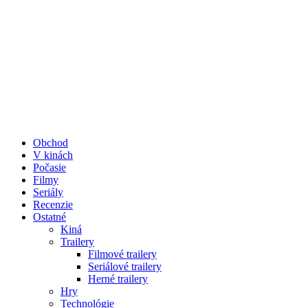
Obchod
V kinách
Počasie
Filmy
Seriály
Recenzie
Ostatné
Kiná
Trailery
Filmové trailery
Seriálové trailery
Herné trailery
Hry
Technológie