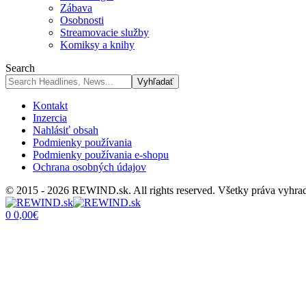
Zábava
Osobnosti
Streamovacie služby
Komiksy a knihy
Search
Kontakt
Inzercia
Nahlásiť obsah
Podmienky používania
Podmienky používania e-shopu
Ochrana osobných údajov
© 2015 - 2026 REWIND.sk. All rights reserved. Všetky práva vyhra
0
0,00
€