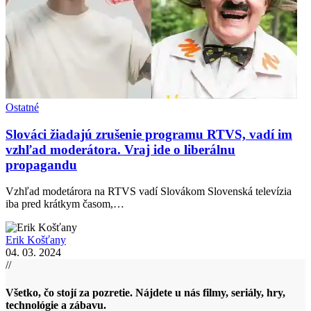
Ostatné
Slováci žiadajú zrušenie programu RTVS, vadí im
vzhľad moderátora. Vraj ide o liberálnu
propagandu
Vzhľad modetárora na RTVS vadí Slovákom Slovenská televízia
iba pred krátkym časom,…
Erik Košťany
04. 03. 2024
//
Všetko, čo stojí za pozretie. Nájdete u nás filmy, seriály, hry,
technológie a zábavu.