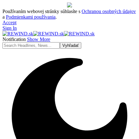
Používaním webovej stránky súhlasíte s
Ochranou osobných údajov
a
Podmienkami používania
.
Accept
Sign In
Notification
Show More