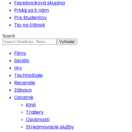
Facebooková skupina
Pridaj sa k nám
Pre študentov
Tip na článok
Search
Filmy
Seriály
Hry
Technológie
Recenzie
Zábava
Ostatné
Kiná
Trailery
Osobnosti
Streamovacie služby