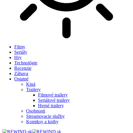
Filmy
Seriály
Hry
Technológie
Recenzie
Zábava
Ostatné
Kiná
Trailery
Filmové trailery
Seriálové trailery
Herné trailery
Osobnosti
Streamovacie služby
Komiksy a knihy