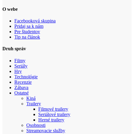
O webe
Facebooková skupina
Pridaj sa k nám
Pre študentov
Tip na článok
Druh správ
Filmy
Seriály
Hry
Technológie
Recenzie
Zábava
Ostatné
Kiná
Trailery
Filmové trailery
Seriálové trailery
Herné trailery
Osobnosti
Streamovacie služby