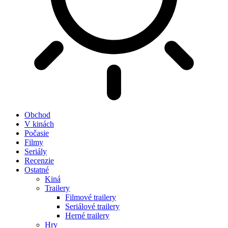
Obchod
V kinách
Počasie
Filmy
Seriály
Recenzie
Ostatné
Kiná
Trailery
Filmové trailery
Seriálové trailery
Herné trailery
Hry