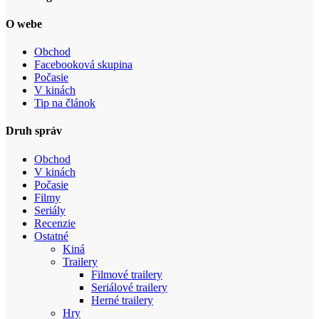
O webe
Obchod
Facebooková skupina
Počasie
V kinách
Tip na článok
Druh správ
Obchod
V kinách
Počasie
Filmy
Seriály
Recenzie
Ostatné
Kiná
Trailery
Filmové trailery
Seriálové trailery
Herné trailery
Hry