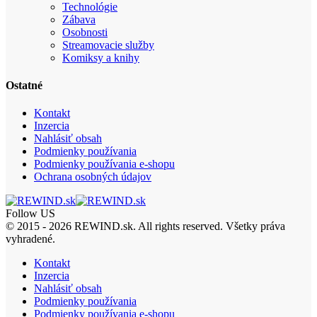
Technológie
Zábava
Osobnosti
Streamovacie služby
Komiksy a knihy
Ostatné
Kontakt
Inzercia
Nahlásiť obsah
Podmienky používania
Podmienky používania e-shopu
Ochrana osobných údajov
Follow US
© 2015 - 2026 REWIND.sk. All rights reserved. Všetky práva
vyhradené.
Kontakt
Inzercia
Nahlásiť obsah
Podmienky používania
Podmienky používania e-shopu