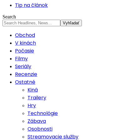
Tip na článok
Search
Obchod
V kinách
Počasie
Filmy
Seriály
Recenzie
Ostatné
Kiná
Trailery
Hry
Technológie
Zábava
Osobnosti
Streamovacie služby