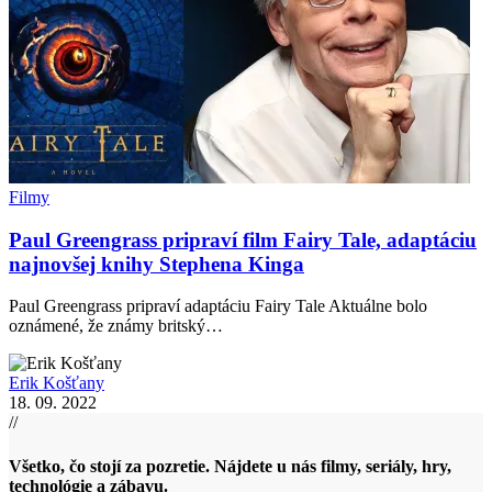
Filmy
Paul Greengrass pripraví film Fairy Tale, adaptáciu
najnovšej knihy Stephena Kinga
Paul Greengrass pripraví adaptáciu Fairy Tale Aktuálne bolo
oznámené, že známy britský…
Erik Košťany
18. 09. 2022
//
Všetko, čo stojí za pozretie. Nájdete u nás filmy, seriály, hry,
technológie a zábavu.