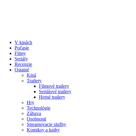
V kinách
Počasie
Filmy
Seriály
Recenzie
Ostatné
Kiná
Trailery
Filmové trailery
Seriálové trailery
Herné trailery
Hry
Technológie
Zábava
Osobnosti
Streamovacie služby
Komiksy a knihy