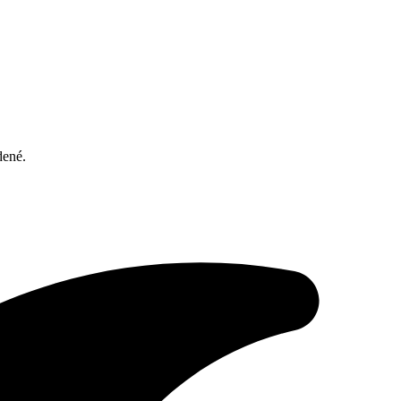
dené.