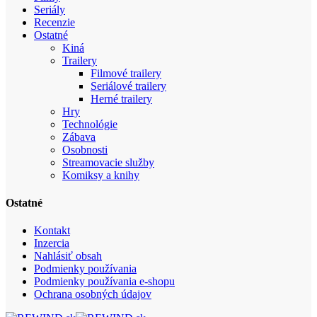
Seriály
Recenzie
Ostatné
Kiná
Trailery
Filmové trailery
Seriálové trailery
Herné trailery
Hry
Technológie
Zábava
Osobnosti
Streamovacie služby
Komiksy a knihy
Ostatné
Kontakt
Inzercia
Nahlásiť obsah
Podmienky používania
Podmienky používania e-shopu
Ochrana osobných údajov