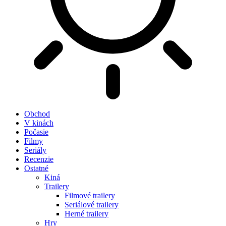
Obchod
V kinách
Počasie
Filmy
Seriály
Recenzie
Ostatné
Kiná
Trailery
Filmové trailery
Seriálové trailery
Herné trailery
Hry