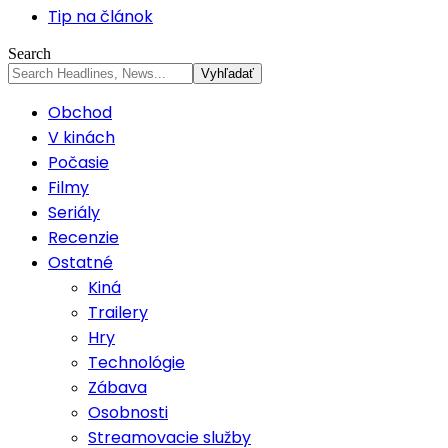
Tip na článok
Search
Obchod
V kinách
Počasie
Filmy
Seriály
Recenzie
Ostatné
Kiná
Trailery
Hry
Technológie
Zábava
Osobnosti
Streamovacie služby