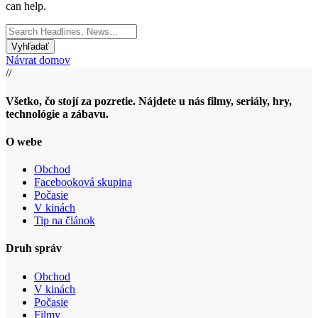
can help.
Search
for:
Návrat domov
//
Všetko, čo stojí za pozretie. Nájdete u nás filmy, seriály, hry,
technológie a zábavu.
O webe
Obchod
Facebooková skupina
Počasie
V kinách
Tip na článok
Druh správ
Obchod
V kinách
Počasie
Filmy