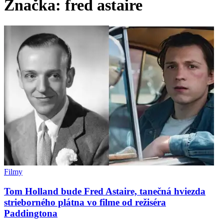
Značka:
fred astaire
Filmy
Tom Holland bude Fred Astaire, tanečná hviezda
strieborného plátna vo filme od režiséra
Paddingtona