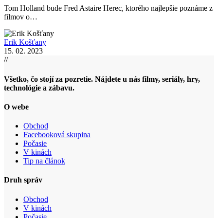
Tom Holland bude Fred Astaire Herec, ktorého najlepšie poznáme z
filmov o…
Erik Košťany
15. 02. 2023
//
Všetko, čo stojí za pozretie. Nájdete u nás filmy, seriály, hry,
technológie a zábavu.
O webe
Obchod
Facebooková skupina
Počasie
V kinách
Tip na článok
Druh správ
Obchod
V kinách
Počasie