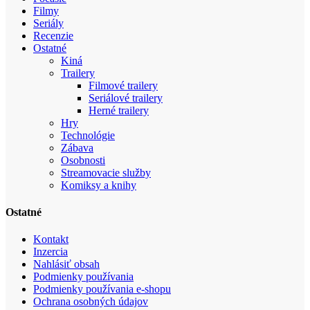
Filmy
Seriály
Recenzie
Ostatné
Kiná
Trailery
Filmové trailery
Seriálové trailery
Herné trailery
Hry
Technológie
Zábava
Osobnosti
Streamovacie služby
Komiksy a knihy
Ostatné
Kontakt
Inzercia
Nahlásiť obsah
Podmienky používania
Podmienky používania e-shopu
Ochrana osobných údajov