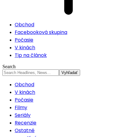
Obchod
Facebooková skupina
Počasie
V kinách
Tip na článok
Search
Obchod
V kinách
Počasie
Filmy
Seriály
Recenzie
Ostatné