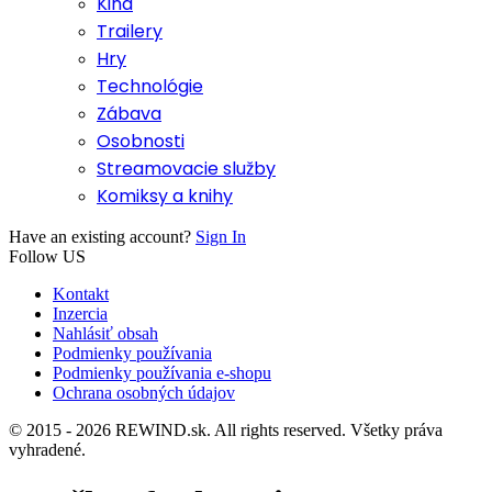
Kiná
Trailery
Hry
Technológie
Zábava
Osobnosti
Streamovacie služby
Komiksy a knihy
Have an existing account?
Sign In
Follow US
Kontakt
Inzercia
Nahlásiť obsah
Podmienky používania
Podmienky používania e-shopu
Ochrana osobných údajov
© 2015 - 2026 REWIND.sk. All rights reserved. Všetky práva
vyhradené.