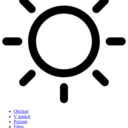
Obchod
V kinách
Počasie
Filmy