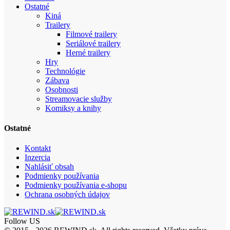
Ostatné
Kiná
Trailery
Filmové trailery
Seriálové trailery
Herné trailery
Hry
Technológie
Zábava
Osobnosti
Streamovacie služby
Komiksy a knihy
Ostatné
Kontakt
Inzercia
Nahlásiť obsah
Podmienky používania
Podmienky používania e-shopu
Ochrana osobných údajov
Follow US