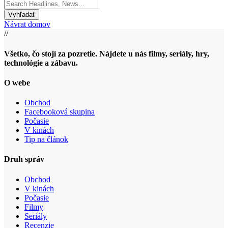
Search
for:
Návrat domov
//
Všetko, čo stojí za pozretie. Nájdete u nás filmy, seriály, hry,
technológie a zábavu.
O webe
Obchod
Facebooková skupina
Počasie
V kinách
Tip na článok
Druh správ
Obchod
V kinách
Počasie
Filmy
Seriály
Recenzie