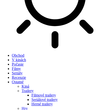
Obchod
V kinách
Počasie
Filmy
Seriály
Recenzie
Ostatné
Kiná
Trailery
Filmové trailery
Seriálové trailery
Herné trailery
Hry