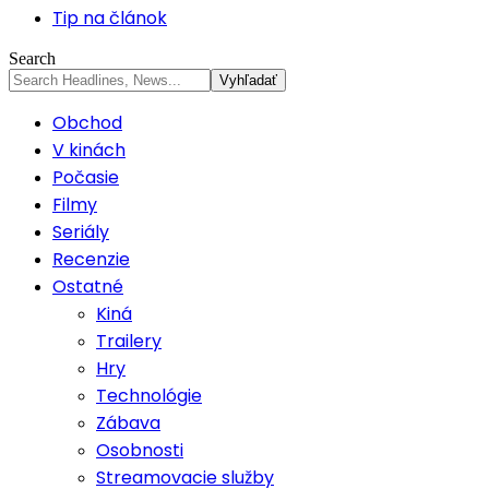
Tip na článok
Search
Obchod
V kinách
Počasie
Filmy
Seriály
Recenzie
Ostatné
Kiná
Trailery
Hry
Technológie
Zábava
Osobnosti
Streamovacie služby