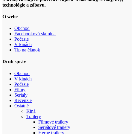
technológie a zábavu.
O webe
Obchod
Facebooková skupina
Počasie
V kinách
Tip na článok
Druh správ
Obchod
V kinách
Počasie
Filmy
Seriály
Recenzie
Ostatné
Kiná
Trailery
Filmové trailery
Seriálové trailery
Herné trailery