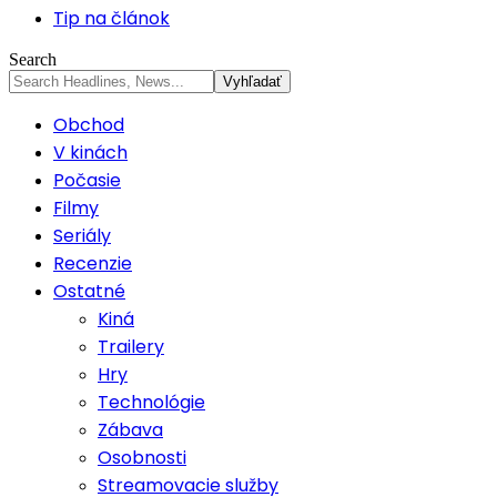
Tip na článok
Search
Obchod
V kinách
Počasie
Filmy
Seriály
Recenzie
Ostatné
Kiná
Trailery
Hry
Technológie
Zábava
Osobnosti
Streamovacie služby