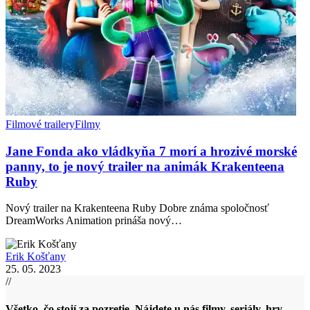
Filmové trailery
Filmy
Jane Fonda ako vládkyňa 7 morí a hrozivé morské
panny, to je nový trailer na animák Krakenteena
Ruby
Nový trailer na Krakenteena Ruby Dobre známa spoločnosť
DreamWorks Animation prináša nový…
Erik Košťany
25. 05. 2023
//
Všetko, čo stojí za pozretie. Nájdete u nás filmy, seriály, hry,