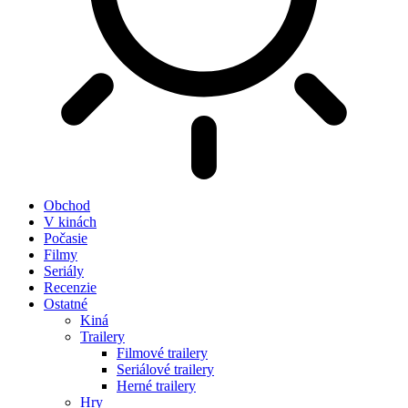
Obchod
V kinách
Počasie
Filmy
Seriály
Recenzie
Ostatné
Kiná
Trailery
Filmové trailery
Seriálové trailery
Herné trailery
Hry