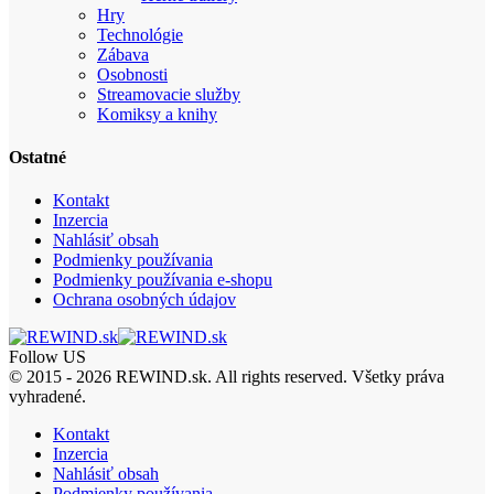
Hry
Technológie
Zábava
Osobnosti
Streamovacie služby
Komiksy a knihy
Ostatné
Kontakt
Inzercia
Nahlásiť obsah
Podmienky používania
Podmienky používania e-shopu
Ochrana osobných údajov
Follow US
© 2015 - 2026 REWIND.sk. All rights reserved. Všetky práva
vyhradené.
Kontakt
Inzercia
Nahlásiť obsah
Podmienky používania