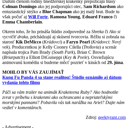
Ďalším členom rodiny tínedžerskej krakenky prepožicajú hlasy
Colman Domingo
ako jej podporujúci otec,
Sam Richardson
ako
entuziastický strýko a
Blue Chapman
ako jej malý brat. Bude tu
však počuť aj
Will Forte
,
Ramona Young
,
Eduard Franco
či
Emma Chamberlain
.
Okrem toho, že ho prináša štúdio zodpovedné za
Shreka
či
Ako si
vycvičiť draka
, prichádzajú aj skúsení tvorcovia. Réžiu si zobrala na
starosť
Kik DeMicco
(
Krúdovci
) a
Faryn Pearl
(
Krúdovci: Nový
vek
). Producentkou je Kelly Cooney Cilella (
Trollovia
) a scenár
napísala trojica Pam Brady (
South Park
), Brian C Brown
(
Briarpatch
) a Elliott DiGuiseppi (
Key & Peele
). Osviežujúcu
animovanú komédiu si budeme môcť pozrieť v kinách od
29. júna
.
MOHLO BY VÁS ZAUJÍMAŤ
Kung Fu Panda 4 sa stane realitou! Štúdio oznámilo aj dátum
vydania tohto filmu
Páči sa vám trailer na animák Kraketeena Ruby? Ako hodnotíte
zvrat v príbehu s krakenmi ako ochrancami a nepriateľskými
morskými pannami? Pobavila vás tak narážka na Ariel? Dajte nám
vedieť v komentároch.
Zdroj:
geektyrant.com
- Advertisement -