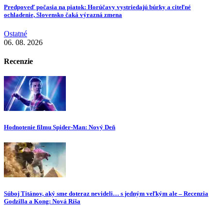
Predpoveď počasia na piatok: Horúčavy vystriedajú búrky a citeľné
ochladenie, Slovensko čaká výrazná zmena
Ostatné
06. 08. 2026
Recenzie
Hodnotenie filmu Spider-Man: Nový Deň
Súboj Titánov, aký sme doteraz nevideli… s jedným veľkým ale – Recenzia
Godzilla a Kong: Nová Ríša