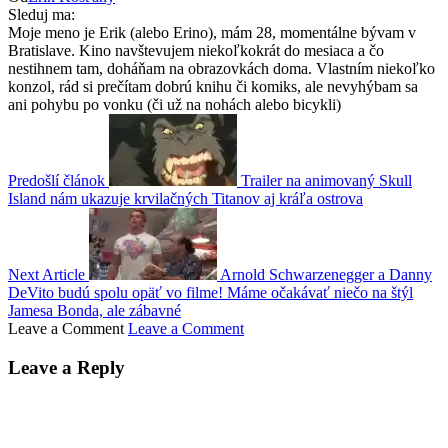
Sleduj ma:
Moje meno je Erik (alebo Erino), mám 28, momentálne bývam v
Bratislave. Kino navštevujem niekoľkokrát do mesiaca a čo
nestihnem tam, doháňam na obrazovkách doma. Vlastním niekoľko
konzol, rád si prečítam dobrú knihu či komiks, ale nevyhýbam sa
ani pohybu po vonku (či už na nohách alebo bicykli)
Predošlí článok
Trailer na animovaný Skull
Island nám ukazuje krvilačných Titanov aj kráľa ostrova
Next Article
Arnold Schwarzenegger a Danny
DeVito budú spolu opäť vo filme! Máme očakávať niečo na štýl
Jamesa Bonda, ale zábavné
Leave a Comment
Leave a Comment
Leave a Reply