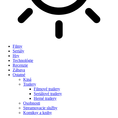
Filmy
Seriály
Hry
Technológie
Recenzie
Zábava
Ostatné
Kiná
Trailery
Filmové trailery
Seriálové trailery
Herné trailery
Osobnosti
Streamovacie služby
Komiksy a knihy