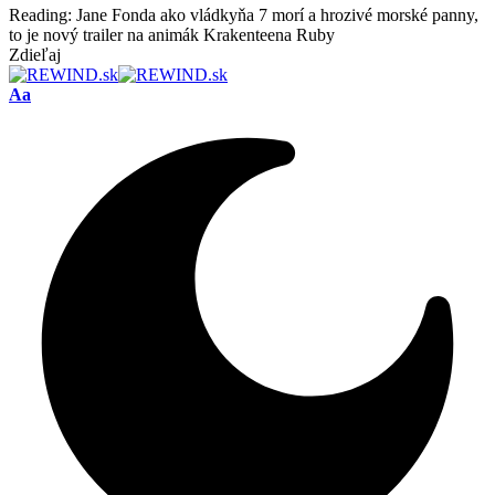
Reading:
Jane Fonda ako vládkyňa 7 morí a hrozivé morské panny,
to je nový trailer na animák Krakenteena Ruby
Zdieľaj
Font
Aa
Resizer