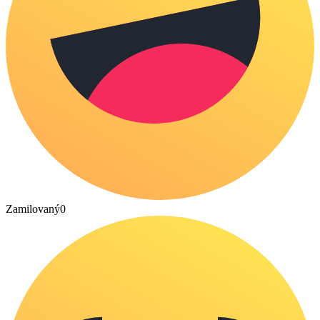
Zamilovaný
0