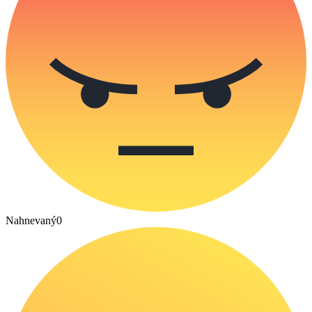
Nahnevaný
0