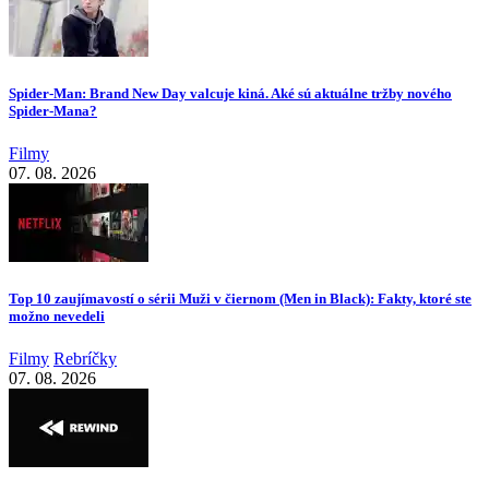
Spider-Man: Brand New Day valcuje kiná. Aké sú aktuálne tržby nového
Spider-Mana?
Filmy
07. 08. 2026
Top 10 zaujímavostí o sérii Muži v čiernom (Men in Black): Fakty, ktoré ste
možno nevedeli
Filmy
Rebríčky
07. 08. 2026