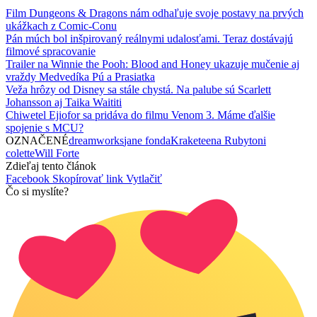
Film Dungeons & Dragons nám odhaľuje svoje postavy na prvých
ukážkach z Comic-Conu
Pán múch bol inšpirovaný reálnymi udalosťami. Teraz dostávajú
filmové spracovanie
Trailer na Winnie the Pooh: Blood and Honey ukazuje mučenie aj
vraždy Medvedíka Pú a Prasiatka
Veža hrôzy od Disney sa stále chystá. Na palube sú Scarlett
Johansson aj Taika Waititi
Chiwetel Ejiofor sa pridáva do filmu Venom 3. Máme ďalšie
spojenie s MCU?
OZNAČENÉ
dreamworks
jane fonda
Kraketeena Ruby
toni
colette
Will Forte
Zdieľaj tento článok
Facebook
Skopírovať link
Vytlačiť
Čo si myslíte?