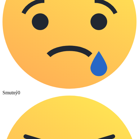
Smutný
0