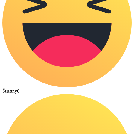
Šťastný
0