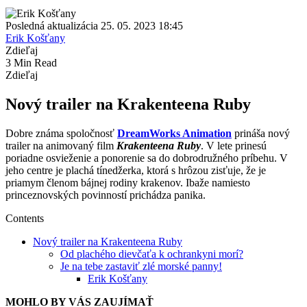
Posledná aktualizácia 25. 05. 2023 18:45
Erik Košťany
Zdieľaj
3 Min Read
Zdieľaj
Nový trailer na Krakenteena Ruby
Dobre známa spoločnosť
DreamWorks Animation
prináša nový
trailer na animovaný film
Krakenteena Ruby
. V lete prinesú
poriadne osvieženie a ponorenie sa do dobrodružného príbehu. V
jeho centre je plachá tínedžerka, ktorá s hrôzou zisťuje, že je
priamym členom bájnej rodiny krakenov. Ibaže namiesto
princeznovských povinností prichádza panika.
Contents
Nový trailer na Krakenteena Ruby
Od plachého dievčaťa k ochrankyni morí?
Je na tebe zastaviť zlé morské panny!
Erik Košťany
MOHLO BY VÁS ZAUJÍMAŤ