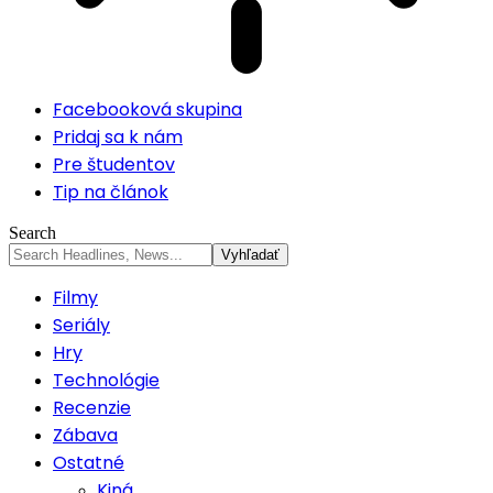
Facebooková skupina
Pridaj sa k nám
Pre študentov
Tip na článok
Search
Filmy
Seriály
Hry
Technológie
Recenzie
Zábava
Ostatné
Kiná