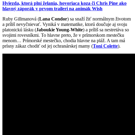
Hviezda, ktorá plní želania, hovoriaca koza či Chris Pine ako
hlavný záporák v prvom traileri na animák Wish
Ruby Gillmanová (
Lana Condor
) sa snaží žiť normálnym životom
a príliš nevyčnievať. Vyniká v matematike, ktorú doučuje aj svoju
platonickú lásku (
Jaboukie Young-White
) a príliš sa nestretáva so
svojimi rovesníkmi. To hlavne preto, že v prímorskom mestečku
menom… Prímorské mestečko, chodia hlavne na pláž. A tam má
prísny zákaz chodiť od jej ochranárskej mamy (
Toni Colette
).