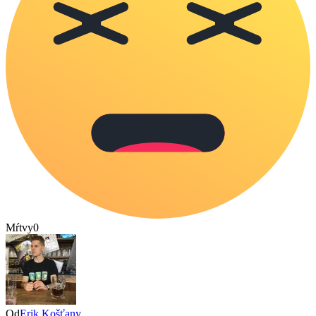
Mŕtvy
0
Od
Erik Košťany