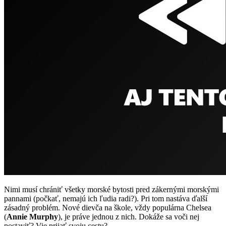
Nimi musí chrániť všetky morské bytosti pred zákernými morskými
pannami (počkať, nemajú ich ľudia radi?). Pri tom nastáva ďalší
zásadný problém. Nové dievča na škole, vždy populárna Chelsea
(
Annie Murphy
), je práve jednou z nich. Dokáže sa voči nej
postaviť? Vie prijať svoju cestu?