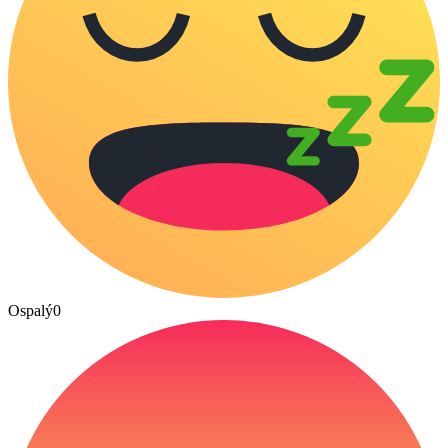
Ospalý
0