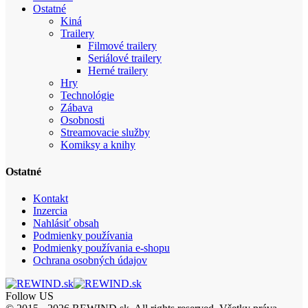
Ostatné
Kiná
Trailery
Filmové trailery
Seriálové trailery
Herné trailery
Hry
Technológie
Zábava
Osobnosti
Streamovacie služby
Komiksy a knihy
Ostatné
Kontakt
Inzercia
Nahlásiť obsah
Podmienky používania
Podmienky používania e-shopu
Ochrana osobných údajov
Follow US