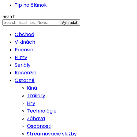
Tip na článok
Search
Obchod
V kinách
Počasie
Filmy
Seriály
Recenzie
Ostatné
Kiná
Trailery
Hry
Technológie
Zábava
Osobnosti
Streamovacie služby