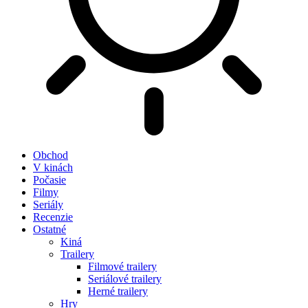
Obchod
V kinách
Počasie
Filmy
Seriály
Recenzie
Ostatné
Kiná
Trailery
Filmové trailery
Seriálové trailery
Herné trailery
Hry