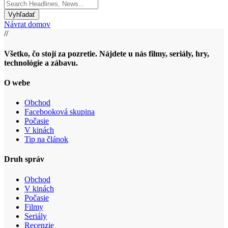
Search
for:
Návrat domov
//
Všetko, čo stojí za pozretie. Nájdete u nás filmy, seriály, hry,
technológie a zábavu.
O webe
Obchod
Facebooková skupina
Počasie
V kinách
Tip na článok
Druh správ
Obchod
V kinách
Počasie
Filmy
Seriály
Recenzie