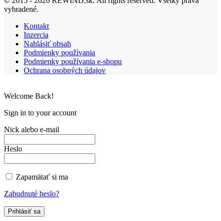
© 2015 - 2026 REWIND.sk. All rights reserved. Všetky práva
vyhradené.
Kontakt
Inzercia
Nahlásiť obsah
Podmienky používania
Podmienky používania e-shopu
Ochrana osobných údajov
Welcome Back!
Sign in to your account
Nick alebo e-mail
Heslo
Zapamätať si ma
Zabudnuté heslo?