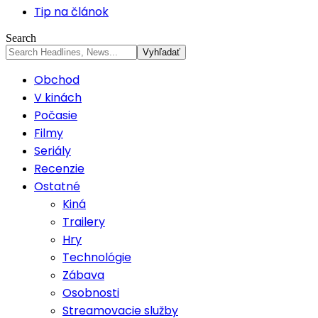
Tip na článok
Search
Obchod
V kinách
Počasie
Filmy
Seriály
Recenzie
Ostatné
Kiná
Trailery
Hry
Technológie
Zábava
Osobnosti
Streamovacie služby