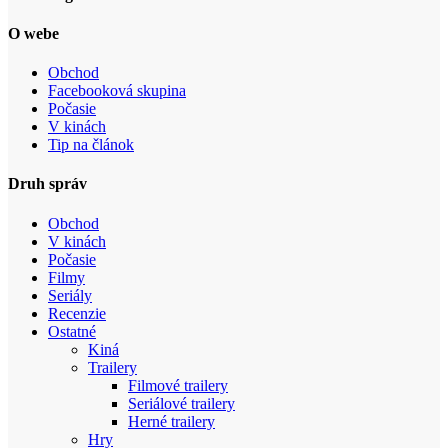
O webe
Obchod
Facebooková skupina
Počasie
V kinách
Tip na článok
Druh správ
Obchod
V kinách
Počasie
Filmy
Seriály
Recenzie
Ostatné
Kiná
Trailery
Filmové trailery
Seriálové trailery
Herné trailery
Hry