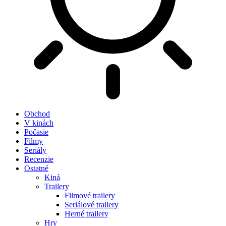
Obchod
V kinách
Počasie
Filmy
Seriály
Recenzie
Ostatné
Kiná
Trailery
Filmové trailery
Seriálové trailery
Herné trailery
Hry