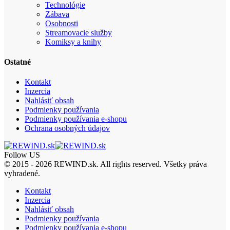
Technológie
Zábava
Osobnosti
Streamovacie služby
Komiksy a knihy
Ostatné
Kontakt
Inzercia
Nahlásiť obsah
Podmienky používania
Podmienky používania e-shopu
Ochrana osobných údajov
Follow US
© 2015 - 2026 REWIND.sk. All rights reserved. Všetky práva
vyhradené.
Kontakt
Inzercia
Nahlásiť obsah
Podmienky používania
Podmienky používania e-shopu