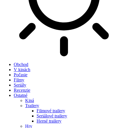
Obchod
V kinách
Počasie
Filmy
Seriály
Recenzie
Ostatné
Kiná
Trailery
Filmové trailery
Seriálové trailery
Herné trailery
Hry