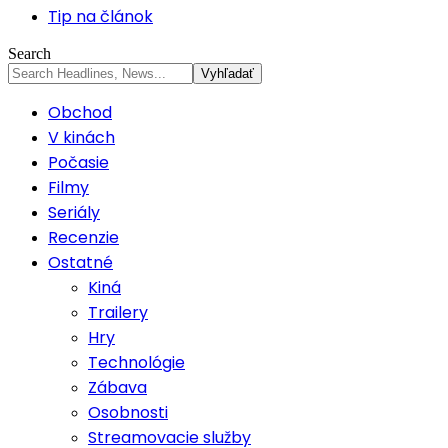
Tip na článok
Search
Obchod
V kinách
Počasie
Filmy
Seriály
Recenzie
Ostatné
Kiná
Trailery
Hry
Technológie
Zábava
Osobnosti
Streamovacie služby