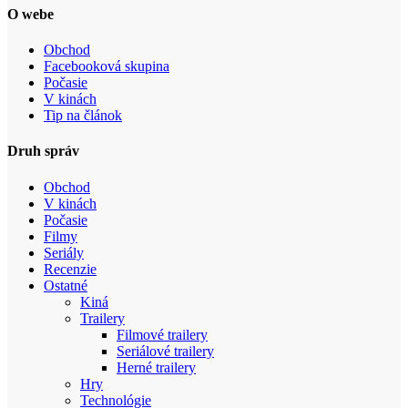
O webe
Obchod
Facebooková skupina
Počasie
V kinách
Tip na článok
Druh správ
Obchod
V kinách
Počasie
Filmy
Seriály
Recenzie
Ostatné
Kiná
Trailery
Filmové trailery
Seriálové trailery
Herné trailery
Hry
Technológie