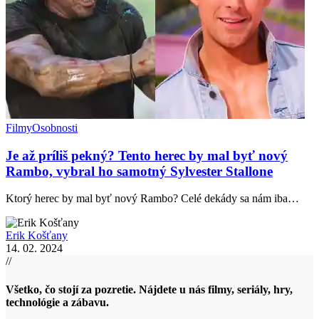
Filmy
Osobnosti
Je až príliš pekný? Tento herec by mal byť nový
Rambo, vybral ho samotný Sylvester Stallone
Ktorý herec by mal byť nový Rambo? Celé dekády sa nám iba…
Erik Košťany
14. 02. 2024
//
Všetko, čo stojí za pozretie. Nájdete u nás filmy, seriály, hry,
technológie a zábavu.