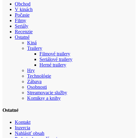
Obchod
V kinách
Počasie
Filmy
Seriály
Recenzie
Ostatné
Kiná
Trailery
Filmové trailery
Seriálové trailery
Herné trailery
Hry
Technológie
Zábava
Osobnosti
Streamovacie služby
Komiksy a knihy
Ostatné
Kontakt
Inzercia
Nahlásiť obsah