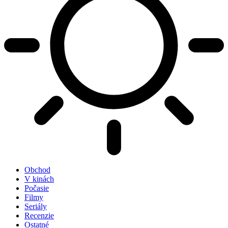
Obchod
V kinách
Počasie
Filmy
Seriály
Recenzie
Ostatné