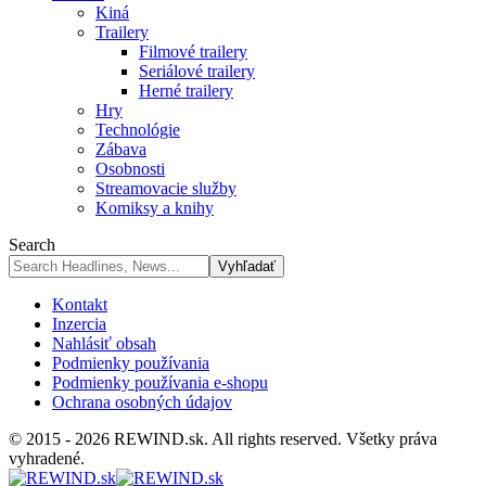
Kiná
Trailery
Filmové trailery
Seriálové trailery
Herné trailery
Hry
Technológie
Zábava
Osobnosti
Streamovacie služby
Komiksy a knihy
Search
Kontakt
Inzercia
Nahlásiť obsah
Podmienky používania
Podmienky používania e-shopu
Ochrana osobných údajov
© 2015 - 2026 REWIND.sk. All rights reserved. Všetky práva
vyhradené.