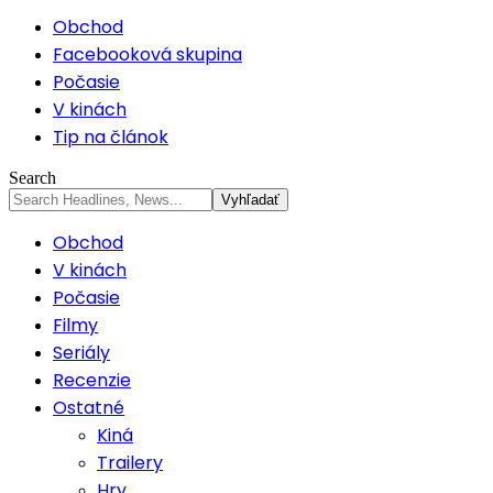
Obchod
Facebooková skupina
Počasie
V kinách
Tip na článok
Search
Obchod
V kinách
Počasie
Filmy
Seriály
Recenzie
Ostatné
Kiná
Trailery
Hry