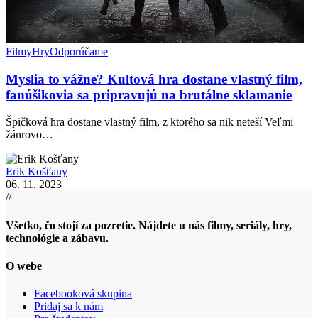
Filmy
Hry
Odporúčame
Myslia to vážne? Kultová hra dostane vlastný film,
fanúšikovia sa pripravujú na brutálne sklamanie
Špičková hra dostane vlastný film, z ktorého sa nik neteší Veľmi
žánrovo…
Erik Košťany
06. 11. 2023
//
Všetko, čo stojí za pozretie. Nájdete u nás filmy, seriály, hry,
technológie a zábavu.
O webe
Facebooková skupina
Pridaj sa k nám