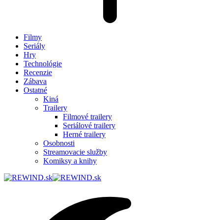
Filmy
Seriály
Hry
Technológie
Recenzie
Zábava
Ostatné
Kiná
Trailery
Filmové trailery
Seriálové trailery
Herné trailery
Osobnosti
Streamovacie služby
Komiksy a knihy