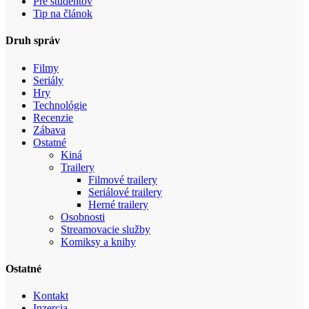
Pre študentov
Tip na článok
Druh správ
Filmy
Seriály
Hry
Technológie
Recenzie
Zábava
Ostatné
Kiná
Trailery
Filmové trailery
Seriálové trailery
Herné trailery
Osobnosti
Streamovacie služby
Komiksy a knihy
Ostatné
Kontakt
Inzercia