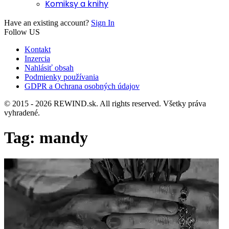
Komiksy a knihy
Have an existing account?
Sign In
Follow US
Kontakt
Inzercia
Nahlásiť obsah
Podmienky používania
GDPR a Ochrana osobných údajov
© 2015 - 2026 REWIND.sk. All rights reserved. Všetky práva
vyhradené.
Tag:
mandy