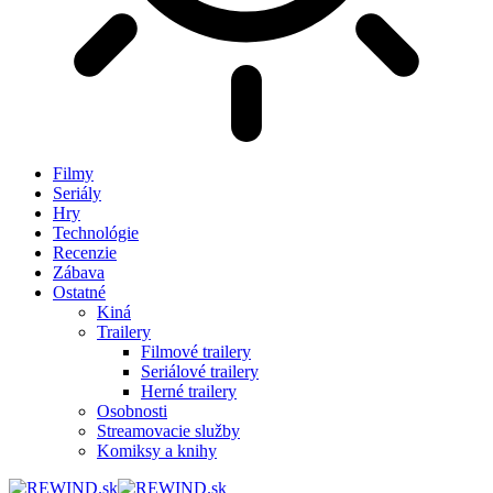
Filmy
Seriály
Hry
Technológie
Recenzie
Zábava
Ostatné
Kiná
Trailery
Filmové trailery
Seriálové trailery
Herné trailery
Osobnosti
Streamovacie služby
Komiksy a knihy