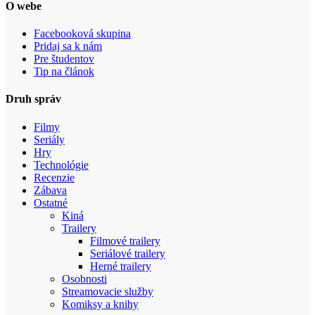
O webe
Facebooková skupina
Pridaj sa k nám
Pre študentov
Tip na článok
Druh správ
Filmy
Seriály
Hry
Technológie
Recenzie
Zábava
Ostatné
Kiná
Trailery
Filmové trailery
Seriálové trailery
Herné trailery
Osobnosti
Streamovacie služby
Komiksy a knihy