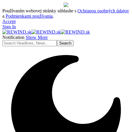
Používaním webovej stránky súhlasíte s
Ochranou osobných údajov
a
Podmienkami používania
.
Accept
Sign In
Notification
Show More