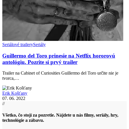
Seriálové trailery
Seriály
Guillermo del Toro prinesie na Netflix hororovú
antológiu. Pozrite si prvý trailer
Trailer na Cabinet of Curiosities Guillermo del Toro určite nie je
tvorca,…
Erik Košťany
07. 06. 2022
//
Všetko, čo stojí za pozretie. Nájdete u nás filmy, seriály, hry,
technológie a zábavu.