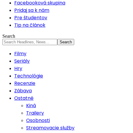
Facebooková skupina
Pridaj sa k nám
Pre študentov
Tip na článok
Search
Filmy
Seriály
Hry
Technológie
Recenzie
Zábava
Ostatné
Kiná
Trailery
Osobnosti
Streamovacie služby