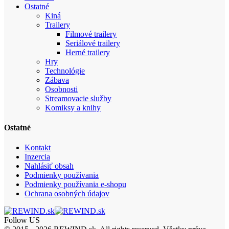
Ostatné
Kiná
Trailery
Filmové trailery
Seriálové trailery
Herné trailery
Hry
Technológie
Zábava
Osobnosti
Streamovacie služby
Komiksy a knihy
Ostatné
Kontakt
Inzercia
Nahlásiť obsah
Podmienky používania
Podmienky používania e-shopu
Ochrana osobných údajov
Follow US