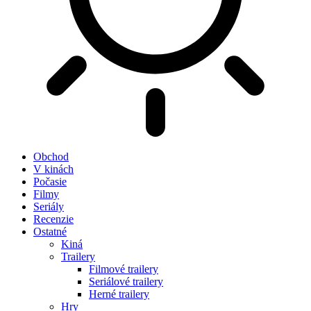
Obchod
V kinách
Počasie
Filmy
Seriály
Recenzie
Ostatné
Kiná
Trailery
Filmové trailery
Seriálové trailery
Herné trailery
Hry