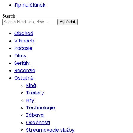
Tip na článok
Search
Obchod
V kinách
Počasie
Filmy
Seriály
Recenzie
Ostatné
Kiná
Trailery
Hry
Technológie
Zábava
Osobnosti
Streamovacie služby