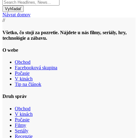
Search
for:
Návrat domov
//
Všetko, čo stojí za pozretie. Nájdete u nás filmy, seriály, hry,
technológie a zábavu.
O webe
Obchod
Facebooková skupina
Počasie
V kinách
Tip na článok
Druh správ
Obchod
V kinách
Počasie
Filmy
Seriály
Recenzie