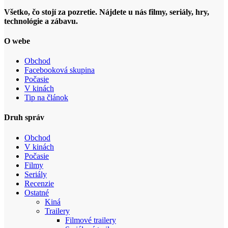
Všetko, čo stojí za pozretie. Nájdete u nás filmy, seriály, hry,
technológie a zábavu.
O webe
Obchod
Facebooková skupina
Počasie
V kinách
Tip na článok
Druh správ
Obchod
V kinách
Počasie
Filmy
Seriály
Recenzie
Ostatné
Kiná
Trailery
Filmové trailery