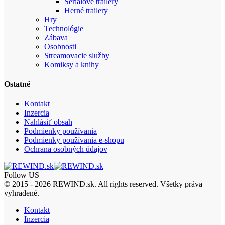
Seriálové trailery
Herné trailery
Hry
Technológie
Zábava
Osobnosti
Streamovacie služby
Komiksy a knihy
Ostatné
Kontakt
Inzercia
Nahlásiť obsah
Podmienky používania
Podmienky používania e-shopu
Ochrana osobných údajov
Follow US
© 2015 - 2026 REWIND.sk. All rights reserved. Všetky práva
vyhradené.
Kontakt
Inzercia