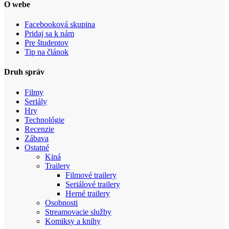
O webe
Facebooková skupina
Pridaj sa k nám
Pre študentov
Tip na článok
Druh správ
Filmy
Seriály
Hry
Technológie
Recenzie
Zábava
Ostatné
Kiná
Trailery
Filmové trailery
Seriálové trailery
Herné trailery
Osobnosti
Streamovacie služby
Komiksy a knihy