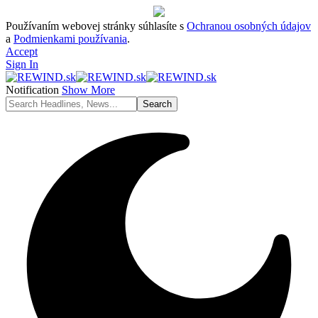
Používaním webovej stránky súhlasíte s
Ochranou osobných údajov
a
Podmienkami používania
.
Accept
Sign In
Notification
Show More