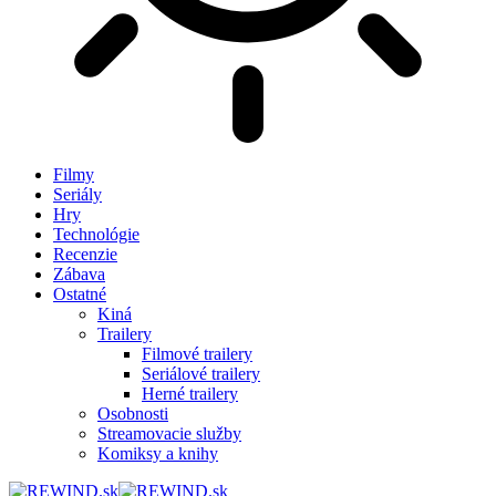
Filmy
Seriály
Hry
Technológie
Recenzie
Zábava
Ostatné
Kiná
Trailery
Filmové trailery
Seriálové trailery
Herné trailery
Osobnosti
Streamovacie služby
Komiksy a knihy