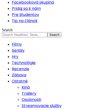
Facebooková skupina
Pridaj sa k nám
Pre študentov
Tip na článok
Search
Filmy
Seriály
Hry
Technológie
Recenzie
Zábava
Ostatné
Kiná
Trailery
Osobnosti
Streamovacie služby