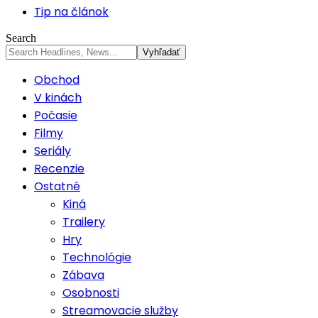
Tip na článok
Search
Obchod
V kinách
Počasie
Filmy
Seriály
Recenzie
Ostatné
Kiná
Trailery
Hry
Technológie
Zábava
Osobnosti
Streamovacie služby