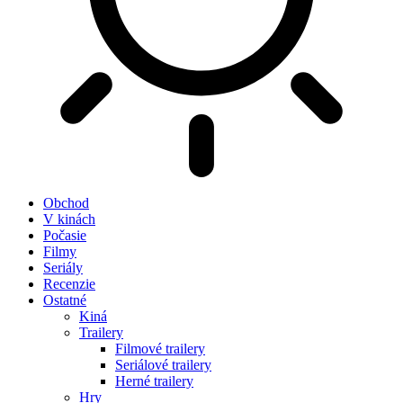
Obchod
V kinách
Počasie
Filmy
Seriály
Recenzie
Ostatné
Kiná
Trailery
Filmové trailery
Seriálové trailery
Herné trailery
Hry