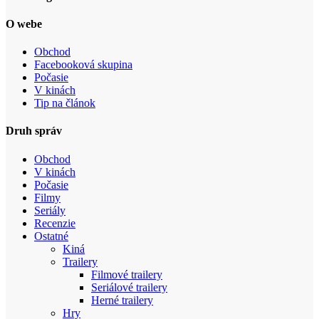
O webe
Obchod
Facebooková skupina
Počasie
V kinách
Tip na článok
Druh správ
Obchod
V kinách
Počasie
Filmy
Seriály
Recenzie
Ostatné
Kiná
Trailery
Filmové trailery
Seriálové trailery
Herné trailery
Hry