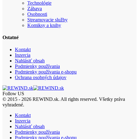
Technológie
Zábava
Osobnosti
Streamovacie služby
Komiksy a knihy
Ostatné
Kontakt
Inzercia
Nahlásiť obsah
Podmienky používania
Podmienky používania e-shopu
Ochrana osobných údajov
Follow US
© 2015 - 2026 REWIND.sk. All rights reserved. Všetky práva
vyhradené.
Kontakt
Inzercia
Nahlásiť obsah
Podmienky používania
Podmienky používania e-shopu