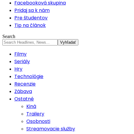
Facebooková skupina
Pridaj sa k nám
Pre študentov
Tip na článok
Search
Filmy
Seriály
Hry
Technológie
Recenzie
Zábava
Ostatné
Kiná
Trailery
Osobnosti
Streamovacie služby