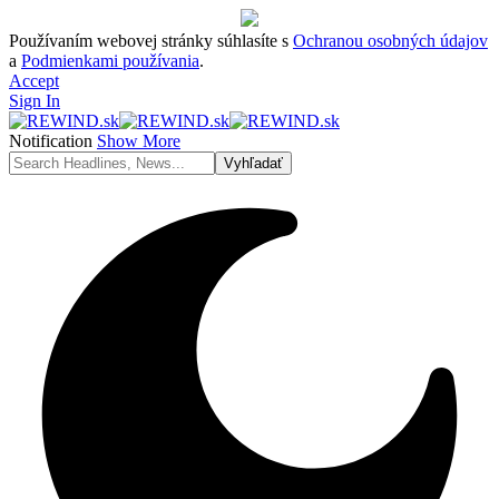
Používaním webovej stránky súhlasíte s
Ochranou osobných údajov
a
Podmienkami používania
.
Accept
Sign In
Notification
Show More