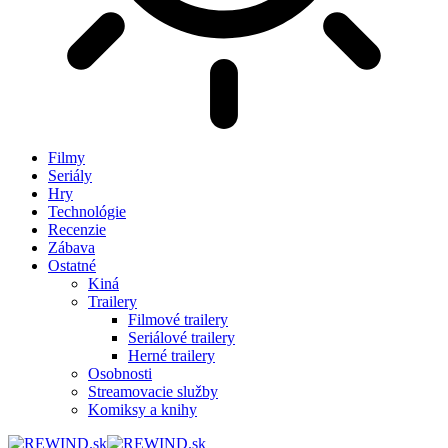
Filmy
Seriály
Hry
Technológie
Recenzie
Zábava
Ostatné
Kiná
Trailery
Filmové trailery
Seriálové trailery
Herné trailery
Osobnosti
Streamovacie služby
Komiksy a knihy