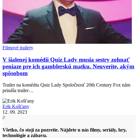
Filmové trailery
V šialenej komédii Quiz Lady musia sestry zohnať
peniaze pre ich gamblerskú matku. Neuveríte, akým
spôsobom
Trailer na komédiu Quiz Lady Spoločnosť 20th Century Fox nám
prináša trailer…
Erik Košťany
12. 09. 2023
//
Všetko, čo stojí za pozretie. Nájdete u nás filmy, seriály, hry,
technológie a zábavu.