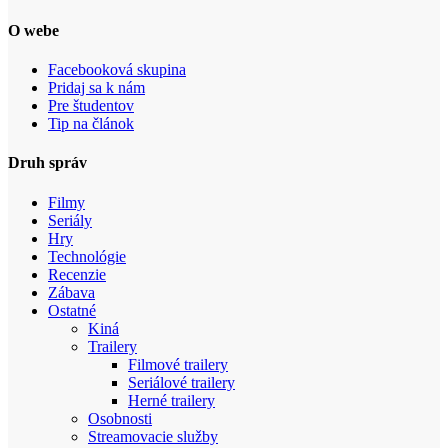
O webe
Facebooková skupina
Pridaj sa k nám
Pre študentov
Tip na článok
Druh správ
Filmy
Seriály
Hry
Technológie
Recenzie
Zábava
Ostatné
Kiná
Trailery
Filmové trailery
Seriálové trailery
Herné trailery
Osobnosti
Streamovacie služby