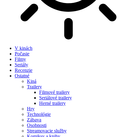
V kinách
Počasie
Filmy
Seriály
Recenzie
Ostatné
Kiná
Trailery
Filmové trailery
Seriálové trailery
Herné trailery
Hry
Technológie
Zábava
Osobnosti
Streamovacie služby
Komiksy a knihy