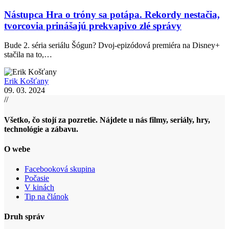
Nástupca Hra o tróny sa potápa. Rekordy nestačia,
tvorcovia prinášajú prekvapivo zlé správy
Bude 2. séria seriálu Šógun? Dvoj-epizódová premiéra na Disney+
stačila na to,…
Erik Košťany
09. 03. 2024
//
Všetko, čo stojí za pozretie. Nájdete u nás filmy, seriály, hry,
technológie a zábavu.
O webe
Facebooková skupina
Počasie
V kinách
Tip na článok
Druh správ