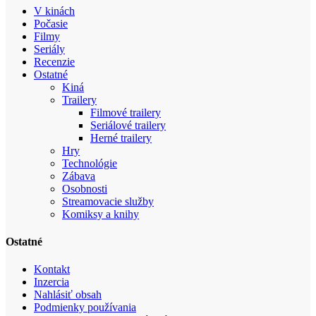
V kinách
Počasie
Filmy
Seriály
Recenzie
Ostatné
Kiná
Trailery
Filmové trailery
Seriálové trailery
Herné trailery
Hry
Technológie
Zábava
Osobnosti
Streamovacie služby
Komiksy a knihy
Ostatné
Kontakt
Inzercia
Nahlásiť obsah
Podmienky používania