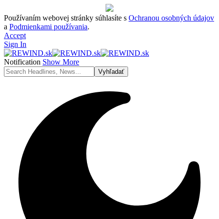
Používaním webovej stránky súhlasíte s
Ochranou osobných údajov
a
Podmienkami používania
.
Accept
Sign In
Notification
Show More