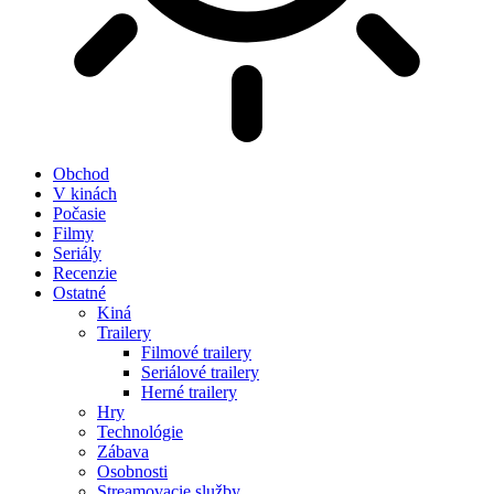
Obchod
V kinách
Počasie
Filmy
Seriály
Recenzie
Ostatné
Kiná
Trailery
Filmové trailery
Seriálové trailery
Herné trailery
Hry
Technológie
Zábava
Osobnosti
Streamovacie služby