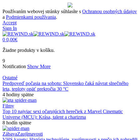
Používaním webovej stránky súhlasíte s
Ochranou osobných údajov
a
Podmienkami používania
.
Accept
Sign In
0
0,00
€
Žiadne produkty v košíku.
9
Notification
Show More
Ostatné
Predpoveď počasia na sobotu: Slovensko čaká návrat slnečného
leta, teploty opäť prekročia 30 °C
4 hodiny spätne
Filmy
Top 10 najviac sexi očarujúcich herečiek z Marvel Cinematic
Universe (MCU): Krása, talent a charizma
8 hodín spätne
Zábava
Zaujímavosti
VHS kazety: História technológie, zaujímavosti a prečo ich nahradili