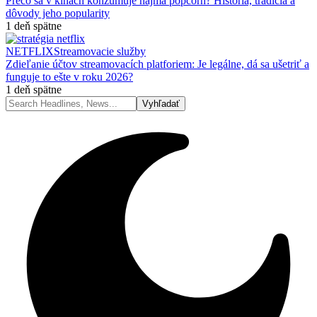
Prečo sa v kinách konzumuje najmä popcorn? História, tradícia a
dôvody jeho popularity
1 deň spätne
NETFLIX
Streamovacie služby
Zdieľanie účtov streamovacích platforiem: Je legálne, dá sa ušetriť a
funguje to ešte v roku 2026?
1 deň spätne