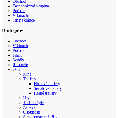
Obchod
Facebooková skupina
Počasie
V kinách
Tip na článok
Druh správ
Obchod
V kinách
Počasie
Filmy
Seriály
Recenzie
Ostatné
Kiná
Trailery
Filmové trailery
Seriálové trailery
Herné trailery
Hry
Technológie
Zábava
Osobnosti
Streamovacie služby