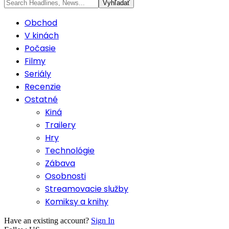
Obchod
V kinách
Počasie
Filmy
Seriály
Recenzie
Ostatné
Kiná
Trailery
Hry
Technológie
Zábava
Osobnosti
Streamovacie služby
Komiksy a knihy
Have an existing account?
Sign In