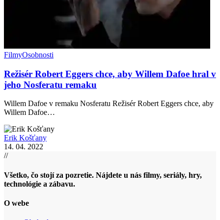
Filmy
Osobnosti
Režisér Robert Eggers chce, aby Willem Dafoe hral v
jeho Nosferatu remaku
Willem Dafoe v remaku Nosferatu Režisér Robert Eggers chce, aby
Willem Dafoe…
Erik Košťany
14. 04. 2022
//
Všetko, čo stojí za pozretie. Nájdete u nás filmy, seriály, hry,
technológie a zábavu.
O webe