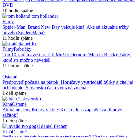
DVD
10 hodín spätne
Filmy
Spider-Man: Brand New Day valcuje kiná. Aké sú aktuálne tržby
nového Spider-Mana?
11 hodín spätne
Filmy
Rebríčky
Top 10 zaujímavostí o sérii Muži v čiernom (Men in Black): Fakty,
ktoré ste možno nevedeli
11 hodín spätne
Ostatné
Predpoveď počasia na piatok: Horúčavy vystriedajú búrky a citeľné
ochladenie, Slovensko čaká výrazná zmena
1 deň spätne
Kiná
Ostatné
Aktuálne ceny lístkov v kine: Koľko dnes zaplatíte za filmový
zážitok?
1 deň spätne
Kiná
Ostatné