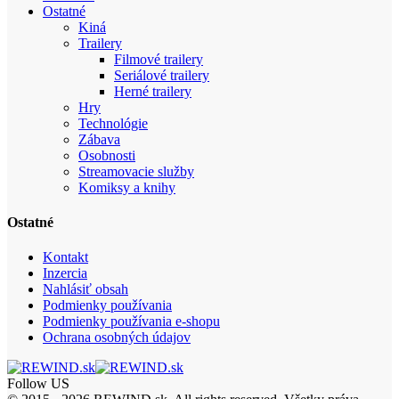
Ostatné
Kiná
Trailery
Filmové trailery
Seriálové trailery
Herné trailery
Hry
Technológie
Zábava
Osobnosti
Streamovacie služby
Komiksy a knihy
Ostatné
Kontakt
Inzercia
Nahlásiť obsah
Podmienky používania
Podmienky používania e-shopu
Ochrana osobných údajov
Follow US