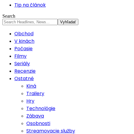
Tip na článok
Search
Obchod
V kinách
Počasie
Filmy
Seriály
Recenzie
Ostatné
Kiná
Trailery
Hry
Technológie
Zábava
Osobnosti
Streamovacie služby