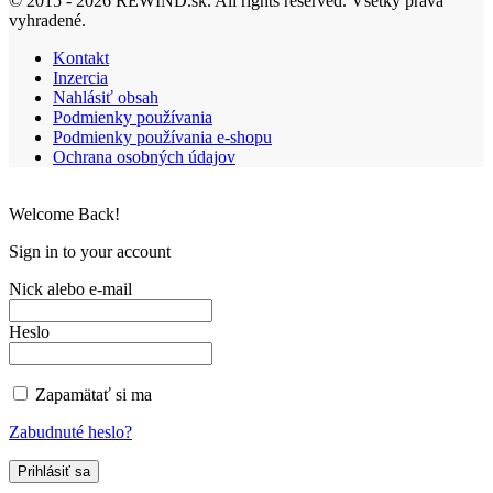
© 2015 - 2026 REWIND.sk. All rights reserved. Všetky práva
vyhradené.
Kontakt
Inzercia
Nahlásiť obsah
Podmienky používania
Podmienky používania e-shopu
Ochrana osobných údajov
Welcome Back!
Sign in to your account
Nick alebo e-mail
Heslo
Zapamätať si ma
Zabudnuté heslo?