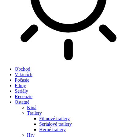
Obchod
V kinách
Počasie
Filmy
Seriály
Recenzie
Ostatné
Kiná
Trailery
Filmové trailery
Seriálové trailery
Herné trailery
Hry