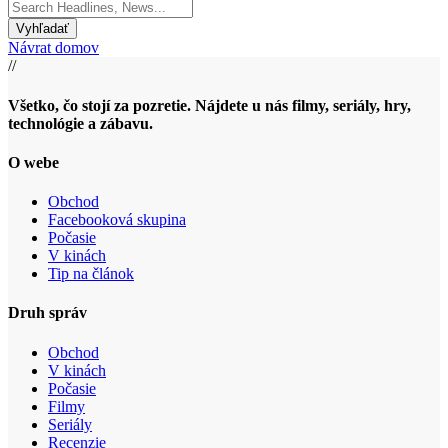
Search
for:
Návrat domov
//
Všetko, čo stojí za pozretie. Nájdete u nás filmy, seriály, hry,
technológie a zábavu.
O webe
Obchod
Facebooková skupina
Počasie
V kinách
Tip na článok
Druh správ
Obchod
V kinách
Počasie
Filmy
Seriály
Recenzie