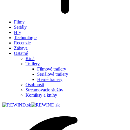
Filmy
Seriály
Hry
Technológie
Recenzie
Zábava
Ostatné
Kiná
Trailery
Filmové trailery
Seriálové trailery
Herné trailery
Osobnosti
Streamovacie služby
Komiksy a knihy