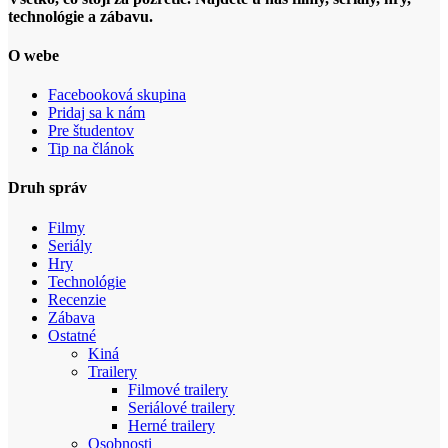
technológie a zábavu.
O webe
Facebooková skupina
Pridaj sa k nám
Pre študentov
Tip na článok
Druh správ
Filmy
Seriály
Hry
Technológie
Recenzie
Zábava
Ostatné
Kiná
Trailery
Filmové trailery
Seriálové trailery
Herné trailery
Osobnosti