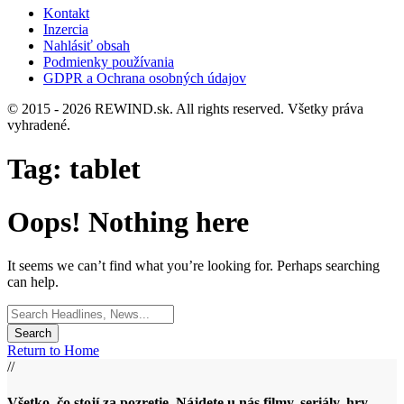
Kontakt
Inzercia
Nahlásiť obsah
Podmienky používania
GDPR a Ochrana osobných údajov
© 2015 - 2026 REWIND.sk. All rights reserved. Všetky práva
vyhradené.
Tag:
tablet
Oops! Nothing here
It seems we can’t find what you’re looking for. Perhaps searching
can help.
Search
for:
Return to Home
//
Všetko, čo stojí za pozretie. Nájdete u nás filmy, seriály, hry,