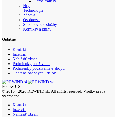
Herné trailery
Hry
Technológie
Zábava
Osobnosti
Streamovacie služby
Komiksy a knihy
Ostatné
Kontakt
Inzercia
Nahlásiť obsah
Podmienky používania
Podmienky používania e-shopu
Ochrana osobných údajov
Follow US
© 2015 - 2026 REWIND.sk. All rights reserved. Všetky práva
vyhradené.
Kontakt
Inzercia
Nahlásiť obsah