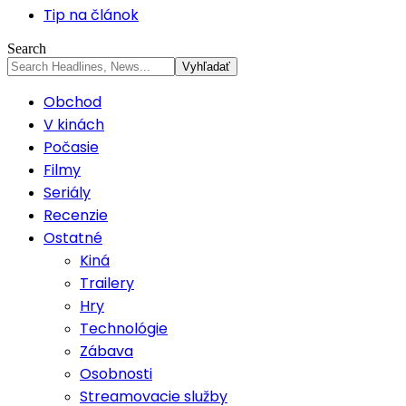
Tip na článok
Search
Obchod
V kinách
Počasie
Filmy
Seriály
Recenzie
Ostatné
Kiná
Trailery
Hry
Technológie
Zábava
Osobnosti
Streamovacie služby