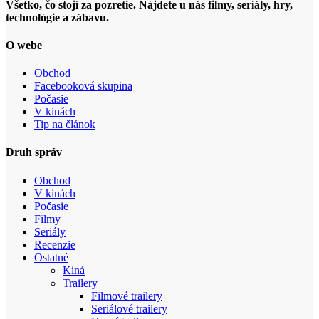
Všetko, čo stojí za pozretie. Nájdete u nás filmy, seriály, hry,
technológie a zábavu.
O webe
Obchod
Facebooková skupina
Počasie
V kinách
Tip na článok
Druh správ
Obchod
V kinách
Počasie
Filmy
Seriály
Recenzie
Ostatné
Kiná
Trailery
Filmové trailery
Seriálové trailery