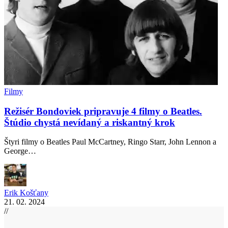
Filmy
Režisér Bondoviek pripravuje 4 filmy o Beatles.
Štúdio chystá nevídaný a riskantný krok
Štyri filmy o Beatles Paul McCartney, Ringo Starr, John Lennon a
George…
Erik Košťany
21. 02. 2024
//