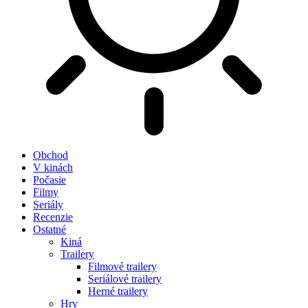
Obchod
V kinách
Počasie
Filmy
Seriály
Recenzie
Ostatné
Kiná
Trailery
Filmové trailery
Seriálové trailery
Herné trailery
Hry