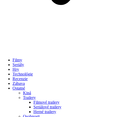
Filmy
Seriály
Hry
Technológie
Recenzie
Zábava
Ostatné
Kiná
Trailery
Filmové trailery
Seriálové trailery
Herné trailery
Osobnosti