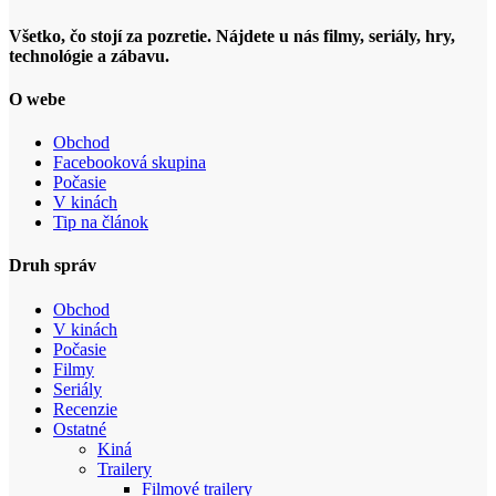
Všetko, čo stojí za pozretie. Nájdete u nás filmy, seriály, hry,
technológie a zábavu.
O webe
Obchod
Facebooková skupina
Počasie
V kinách
Tip na článok
Druh správ
Obchod
V kinách
Počasie
Filmy
Seriály
Recenzie
Ostatné
Kiná
Trailery
Filmové trailery