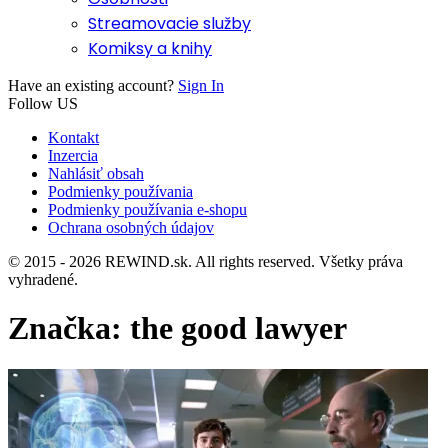
Streamovacie služby
Komiksy a knihy
Have an existing account?
Sign In
Follow US
Kontakt
Inzercia
Nahlásiť obsah
Podmienky používania
Podmienky používania e-shopu
Ochrana osobných údajov
© 2015 - 2026 REWIND.sk. All rights reserved. Všetky práva
vyhradené.
Značka:
the good lawyer