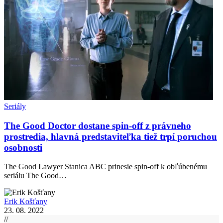
Seriály
The Good Doctor dostane spin-off z právneho
prostredia, hlavná predstaviteľka tiež trpí poruchou
osobnosti
The Good Lawyer Stanica ABC prinesie spin-off k obľúbenému
seriálu The Good…
Erik Košťany
23. 08. 2022
//