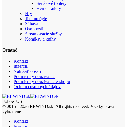
Seriálové trailery
Herné trailery
Hry
Technológie
Zábava
Osobnosti
Streamovacie služby
Komiksy a knihy
Ostatné
Kontakt
Inzercia
Nahlásiť obsah
Podmienky používania
Podmienky používania e-shopu
Ochrana osobných údajov
Follow US
© 2015 - 2026 REWIND.sk. All rights reserved. Všetky práva
vyhradené.
Kontakt
Inzercia