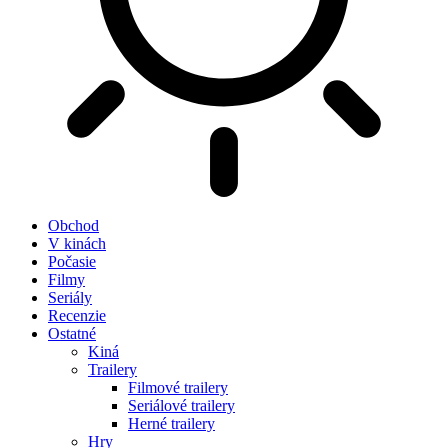
Obchod
V kinách
Počasie
Filmy
Seriály
Recenzie
Ostatné
Kiná
Trailery
Filmové trailery
Seriálové trailery
Herné trailery
Hry