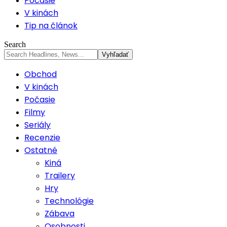
Počasie
V kinách
Tip na článok
Search
Obchod
V kinách
Počasie
Filmy
Seriály
Recenzie
Ostatné
Kiná
Trailery
Hry
Technológie
Zábava
Osobnosti