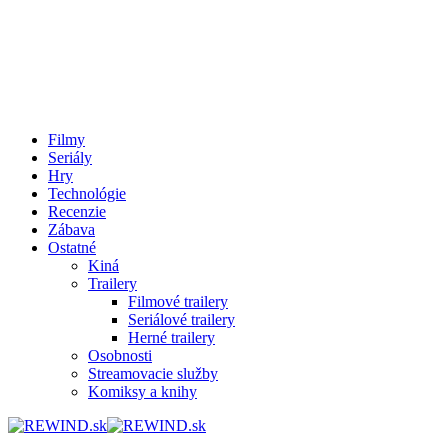
Filmy
Seriály
Hry
Technológie
Recenzie
Zábava
Ostatné
Kiná
Trailery
Filmové trailery
Seriálové trailery
Herné trailery
Osobnosti
Streamovacie služby
Komiksy a knihy