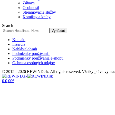
Zábava
Osobnosti
Streamovacie služby
Komiksy a knihy
Search
Kontakt
Inzercia
Nahlásiť obsah
Podmienky používania
Podmienky používania e-shopu
Ochrana osobných údajov
© 2015 - 2026 REWIND.sk. All rights reserved. Všetky práva vyhra
0
0,00
€