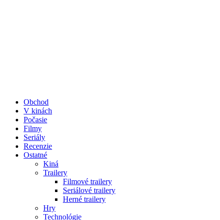
Obchod
V kinách
Počasie
Filmy
Seriály
Recenzie
Ostatné
Kiná
Trailery
Filmové trailery
Seriálové trailery
Herné trailery
Hry
Technológie