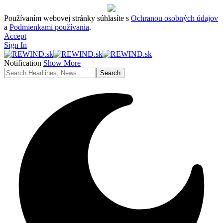
Používaním webovej stránky súhlasíte s
Ochranou osobných údajov
a
Podmienkami používania
.
Accept
Sign In
Notification
Show More