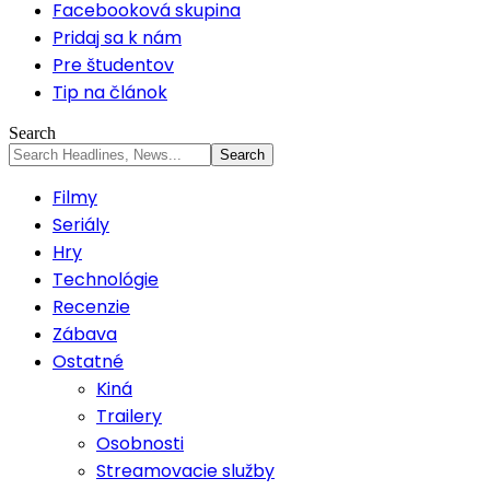
Facebooková skupina
Pridaj sa k nám
Pre študentov
Tip na článok
Search
Filmy
Seriály
Hry
Technológie
Recenzie
Zábava
Ostatné
Kiná
Trailery
Osobnosti
Streamovacie služby