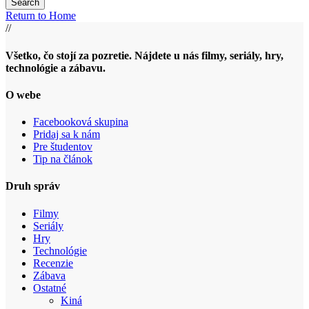
Return to Home
//
Všetko, čo stojí za pozretie. Nájdete u nás filmy, seriály, hry,
technológie a zábavu.
O webe
Facebooková skupina
Pridaj sa k nám
Pre študentov
Tip na článok
Druh správ
Filmy
Seriály
Hry
Technológie
Recenzie
Zábava
Ostatné
Kiná