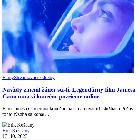
Filmy
Streamovacie služby
Navždy zmenil žáner sci-fi. Legendárny film Jamesa
Camerona si konečne pozrieme online
Film Jamesa Camerona konečne na streamovacích službách Počas
tohto týždňa sa konal…
Erik Košťany
13. 10. 2023