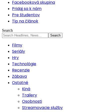
Facebooková skupina
Pridaj sa k nám
Pre študentov
Tip na článok
Search
Filmy
Seriály
Hry
Technológie
Recenzie
Zábava
Ostatné
Kiná
Trailery
Osobnosti
Streamovacie služby