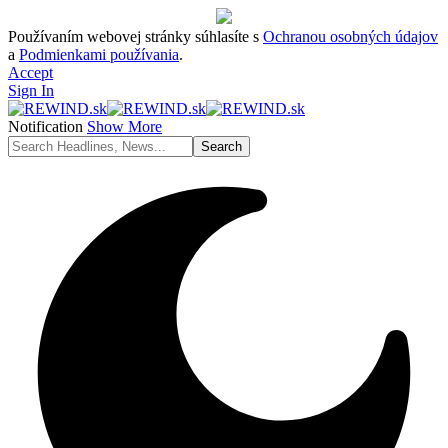
Používaním webovej stránky súhlasíte s
Ochranou osobných údajov
a
Podmienkami používania
.
Accept
Sign In
Notification
Show More