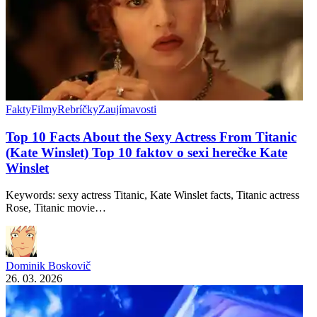
Fakty
Filmy
Rebríčky
Zaujímavosti
Top 10 Facts About the Sexy Actress From Titanic
(Kate Winslet) Top 10 faktov o sexi herečke Kate
Winslet
Keywords: sexy actress Titanic, Kate Winslet facts, Titanic actress
Rose, Titanic movie…
Dominik Boskovič
26. 03. 2026