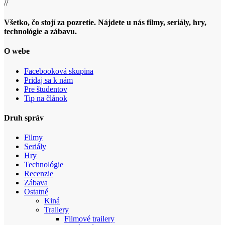
//
Všetko, čo stojí za pozretie. Nájdete u nás filmy, seriály, hry,
technológie a zábavu.
O webe
Facebooková skupina
Pridaj sa k nám
Pre študentov
Tip na článok
Druh správ
Filmy
Seriály
Hry
Technológie
Recenzie
Zábava
Ostatné
Kiná
Trailery
Filmové trailery