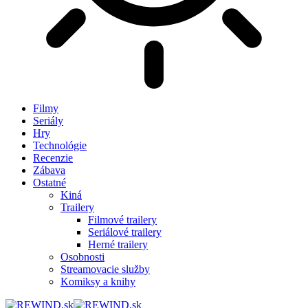
Filmy
Seriály
Hry
Technológie
Recenzie
Zábava
Ostatné
Kiná
Trailery
Filmové trailery
Seriálové trailery
Herné trailery
Osobnosti
Streamovacie služby
Komiksy a knihy