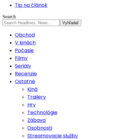
Tip na článok
Search
Obchod
V kinách
Počasie
Filmy
Seriály
Recenzie
Ostatné
Kiná
Trailery
Hry
Technológie
Zábava
Osobnosti
Streamovacie služby