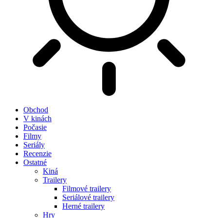
Obchod
V kinách
Počasie
Filmy
Seriály
Recenzie
Ostatné
Kiná
Trailery
Filmové trailery
Seriálové trailery
Herné trailery
Hry