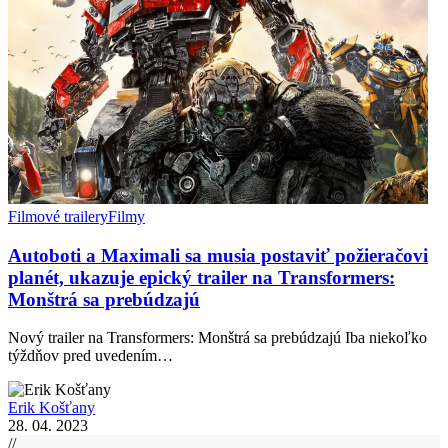
Filmové trailery
Filmy
Autoboti a Maximali sa musia postaviť požieračovi
planét, ukazuje epický trailer na Transformers:
Monštrá sa prebúdzajú
Nový trailer na Transformers: Monštrá sa prebúdzajú Iba niekoľko
týždňov pred uvedením…
Erik Košťany
28. 04. 2023
//