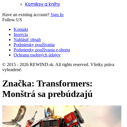
Komiksy a knihy
Have an existing account?
Sign In
Follow US
Kontakt
Inzercia
Nahlásiť obsah
Podmienky používania
Podmienky používania e-shopu
Ochrana osobných údajov
© 2015 - 2026 REWIND.sk. All rights reserved. Všetky práva
vyhradené.
Značka:
Transformers:
Monštrá sa prebúdzajú