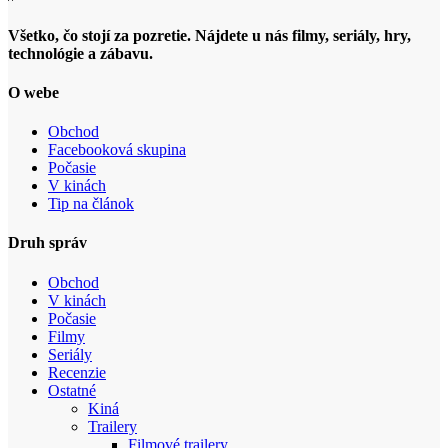
Všetko, čo stojí za pozretie. Nájdete u nás filmy, seriály, hry,
technológie a zábavu.
O webe
Obchod
Facebooková skupina
Počasie
V kinách
Tip na článok
Druh správ
Obchod
V kinách
Počasie
Filmy
Seriály
Recenzie
Ostatné
Kiná
Trailery
Filmové trailery