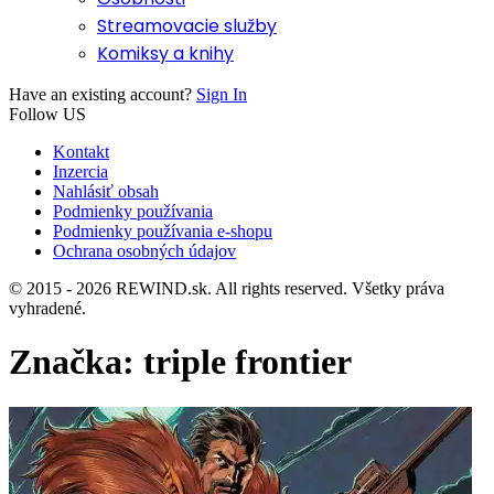
Streamovacie služby
Komiksy a knihy
Have an existing account?
Sign In
Follow US
Kontakt
Inzercia
Nahlásiť obsah
Podmienky používania
Podmienky používania e-shopu
Ochrana osobných údajov
© 2015 - 2026 REWIND.sk. All rights reserved. Všetky práva
vyhradené.
Značka:
triple frontier