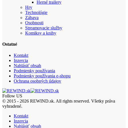
Herné trailery
Hry
Technológie
Zábava
Osobnosti
Streamovacie služby
Komiksy a knihy
Ostatné
Kontakt
Inzercia
Nahlásiť obsah
Podmienky používania
Podmienky používania e-shopu
Ochrana osobných údajov
Follow US
© 2015 - 2026 REWIND.sk. All rights reserved. Všetky práva
vyhradené.
Kontakt
Inzercia
Nahlásiť obsah