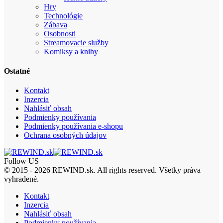
Hry
Technológie
Zábava
Osobnosti
Streamovacie služby
Komiksy a knihy
Ostatné
Kontakt
Inzercia
Nahlásiť obsah
Podmienky používania
Podmienky používania e-shopu
Ochrana osobných údajov
Follow US
© 2015 - 2026 REWIND.sk. All rights reserved. Všetky práva
vyhradené.
Kontakt
Inzercia
Nahlásiť obsah
Podmienky používania