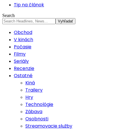
Tip na článok
Search
Obchod
V kinách
Počasie
Filmy
Seriály
Recenzie
Ostatné
Kiná
Trailery
Hry
Technológie
Zábava
Osobnosti
Streamovacie služby