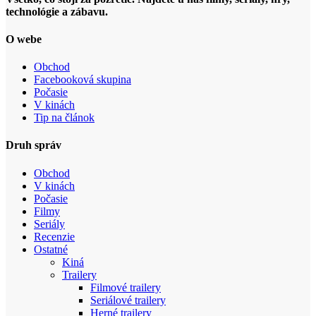
technológie a zábavu.
O webe
Obchod
Facebooková skupina
Počasie
V kinách
Tip na článok
Druh správ
Obchod
V kinách
Počasie
Filmy
Seriály
Recenzie
Ostatné
Kiná
Trailery
Filmové trailery
Seriálové trailery
Herné trailery