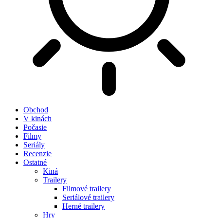
Obchod
V kinách
Počasie
Filmy
Seriály
Recenzie
Ostatné
Kiná
Trailery
Filmové trailery
Seriálové trailery
Herné trailery
Hry