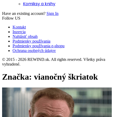
Komiksy a knihy
Have an existing account?
Sign In
Follow US
Kontakt
Inzercia
Nahlásiť obsah
Podmienky používania
Podmienky používania e-shopu
Ochrana osobných údajov
© 2015 - 2026 REWIND.sk. All rights reserved. Všetky práva
vyhradené.
Značka:
vianočný škriatok