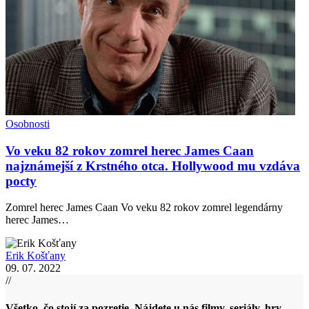
Osobnosti
Vo veku 82 rokov zomrel herec James Caan
najznámejší z Krstného otca. Hollywood mu vzdáva
pocty
Zomrel herec James Caan Vo veku 82 rokov zomrel legendárny
herec James…
Erik Košťany
09. 07. 2022
//
Všetko, čo stojí za pozretie. Nájdete u nás filmy, seriály, hry,