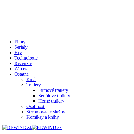
Filmy
Seriály
Hry
Technológie
Recenzie
Zábava
Ostatné
Kiná
Trailery
Filmové trailery
Seriálové trailery
Herné trailery
Osobnosti
Streamovacie služby
Komiksy a knihy