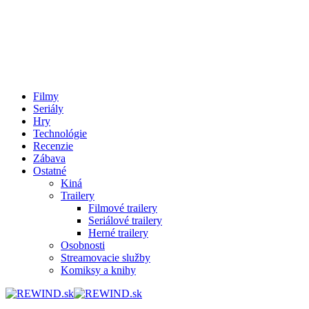
Filmy
Seriály
Hry
Technológie
Recenzie
Zábava
Ostatné
Kiná
Trailery
Filmové trailery
Seriálové trailery
Herné trailery
Osobnosti
Streamovacie služby
Komiksy a knihy