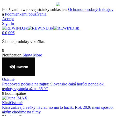
Používaním webovej stránky súhlasíte s
Ochranou osobných údajov
a
Podmienkami používania
.
Accept
Sign In
0
0,00
€
Žiadne produkty v košíku.
9
Notification
Show More
Ostatné
Predpoveď počasia na zajtra: Slovensko čaká horúci pondelok,
teploty vystúpia až na 35 °C
8 hodín spätne
Kiná
Ostatné
Kiná zažívajú veľký návrat, no má to háčik. Rok 2026 mení spôsob,
akým chodíme na filmy