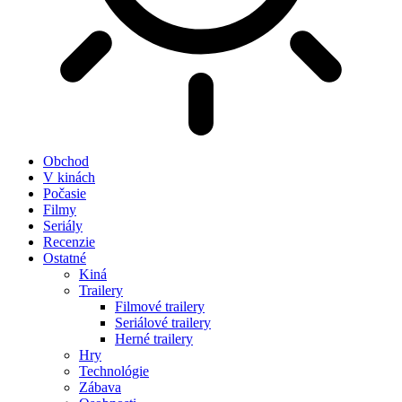
Obchod
V kinách
Počasie
Filmy
Seriály
Recenzie
Ostatné
Kiná
Trailery
Filmové trailery
Seriálové trailery
Herné trailery
Hry
Technológie
Zábava