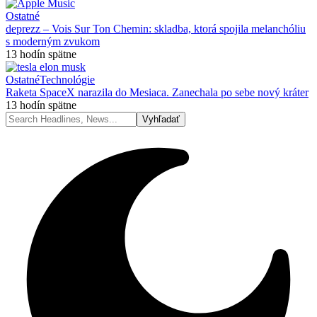
Ostatné
deprezz – Vois Sur Ton Chemin: skladba, ktorá spojila melanchóliu
s moderným zvukom
13 hodín spätne
Ostatné
Technológie
Raketa SpaceX narazila do Mesiaca. Zanechala po sebe nový kráter
13 hodín spätne