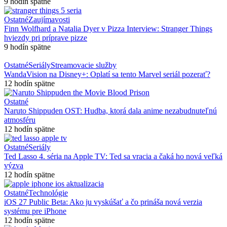
9 hodín spätne
Ostatné
Zaujímavosti
Finn Wolfhard a Natalia Dyer v Pizza Interview: Stranger Things
hviezdy pri príprave pizze
9 hodín spätne
Ostatné
Seriály
Streamovacie služby
WandaVision na Disney+: Oplatí sa tento Marvel seriál pozerať?
12 hodín spätne
Ostatné
Naruto Shippuden OST: Hudba, ktorá dala anime nezabudnuteľnú
atmosféru
12 hodín spätne
Ostatné
Seriály
Ted Lasso 4. séria na Apple TV: Ted sa vracia a čaká ho nová veľká
výzva
12 hodín spätne
Ostatné
Technológie
iOS 27 Public Beta: Ako ju vyskúšať a čo prináša nová verzia
systému pre iPhone
12 hodín spätne