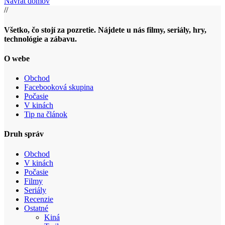
Návrat domov
//
Všetko, čo stojí za pozretie. Nájdete u nás filmy, seriály, hry,
technológie a zábavu.
O webe
Obchod
Facebooková skupina
Počasie
V kinách
Tip na článok
Druh správ
Obchod
V kinách
Počasie
Filmy
Seriály
Recenzie
Ostatné
Kiná