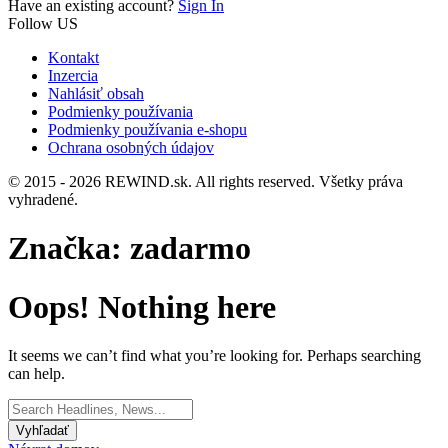
Have an existing account?
Sign In
Follow US
Kontakt
Inzercia
Nahlásiť obsah
Podmienky používania
Podmienky používania e-shopu
Ochrana osobných údajov
© 2015 - 2026 REWIND.sk. All rights reserved. Všetky práva
vyhradené.
Značka:
zadarmo
Oops! Nothing here
It seems we can’t find what you’re looking for. Perhaps searching
can help.
Search
for: