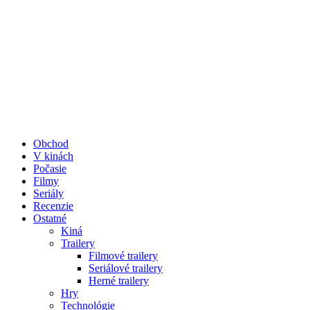
Obchod
V kinách
Počasie
Filmy
Seriály
Recenzie
Ostatné
Kiná
Trailery
Filmové trailery
Seriálové trailery
Herné trailery
Hry
Technológie