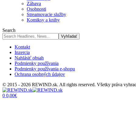
Zábava
Osobnosti
Streamovacie služby
Komiksy a knihy
Search
Kontakt
Inzercia
Nahlásiť obsah
Podmienky používania
Podmienky používania e-shopu
Ochrana osobných údajov
© 2015 - 2026 REWIND.sk. All rights reserved. Všetky práva vyhra
0
0,00
€