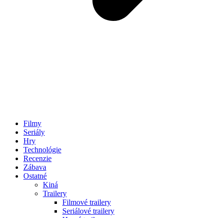
Filmy
Seriály
Hry
Technológie
Recenzie
Zábava
Ostatné
Kiná
Trailery
Filmové trailery
Seriálové trailery