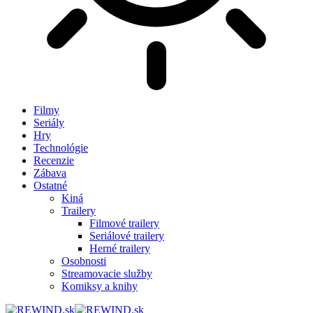
Filmy
Seriály
Hry
Technológie
Recenzie
Zábava
Ostatné
Kiná
Trailery
Filmové trailery
Seriálové trailery
Herné trailery
Osobnosti
Streamovacie služby
Komiksy a knihy