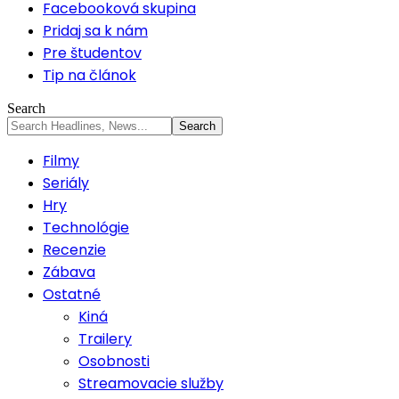
Facebooková skupina
Pridaj sa k nám
Pre študentov
Tip na článok
Search
Filmy
Seriály
Hry
Technológie
Recenzie
Zábava
Ostatné
Kiná
Trailery
Osobnosti
Streamovacie služby