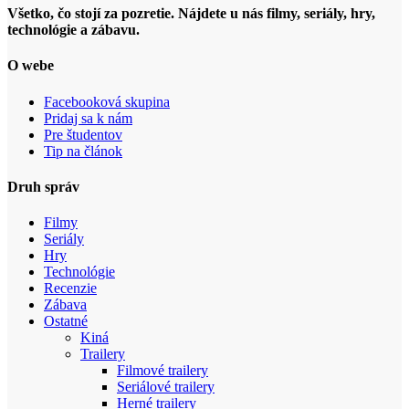
Všetko, čo stojí za pozretie. Nájdete u nás filmy, seriály, hry,
technológie a zábavu.
O webe
Facebooková skupina
Pridaj sa k nám
Pre študentov
Tip na článok
Druh správ
Filmy
Seriály
Hry
Technológie
Recenzie
Zábava
Ostatné
Kiná
Trailery
Filmové trailery
Seriálové trailery
Herné trailery