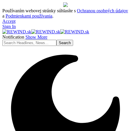
Používaním webovej stránky súhlasíte s
Ochranou osobných údajov
a
Podmienkami používania
.
Accept
Sign In
Notification
Show More