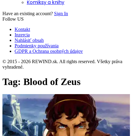
Komiksy a knihy
Have an existing account?
Sign In
Follow US
Kontakt
Inzercia
Nahlásiť obsah
Podmienky používania
GDPR a Ochrana osobných údajov
© 2015 - 2026 REWIND.sk. All rights reserved. Všetky práva
vyhradené.
Tag:
Blood of Zeus