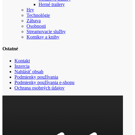
Herné trailery
Hry
Technológie
Zábava
Osobnosti
Streamovacie služby
Komiksy a knihy
Ostatné
Kontakt
Inzercia
Nahlásiť obsah
Podmienky používania
Podmienky používania e-shopu
Ochrana osobných údajov