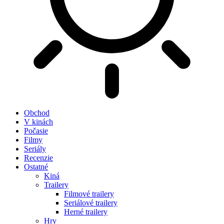
Obchod
V kinách
Počasie
Filmy
Seriály
Recenzie
Ostatné
Kiná
Trailery
Filmové trailery
Seriálové trailery
Herné trailery
Hry