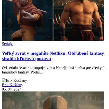
Seriály
Veľký zvrat v megahite Netflixu. Obľúbené fantasy
stratilo kľúčovú postavu
Od seriálu Avatar odstupuje tvorca Nepríjemná správa pre všetkých
fanúšikov fantasy. Portál…
Erik Košťany
05. 04. 2024