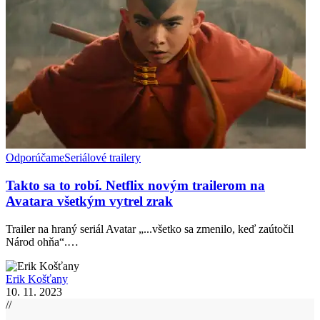
Odporúčame
Seriálové trailery
Takto sa to robí. Netflix novým trailerom na
Avatara všetkým vytrel zrak
Trailer na hraný seriál Avatar „...všetko sa zmenilo, keď zaútočil
Národ ohňa“.…
Erik Košťany
10. 11. 2023
//