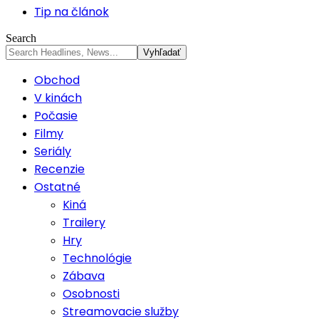
Tip na článok
Search
Obchod
V kinách
Počasie
Filmy
Seriály
Recenzie
Ostatné
Kiná
Trailery
Hry
Technológie
Zábava
Osobnosti
Streamovacie služby