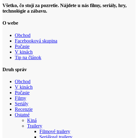
Všetko, čo stojí za pozretie. Nájdete u nás filmy, seriály, hry,
technológie a zábavu.
O webe
Obchod
Facebooková skupina
Počasie
V kinách
Tip na článok
Druh správ
Obchod
V kinách
Počasie
Filmy
Seriály
Recenzie
Ostatné
Kiná
Trailery
Filmové trailery
Seriálové trailery