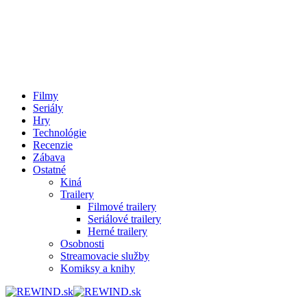
Filmy
Seriály
Hry
Technológie
Recenzie
Zábava
Ostatné
Kiná
Trailery
Filmové trailery
Seriálové trailery
Herné trailery
Osobnosti
Streamovacie služby
Komiksy a knihy