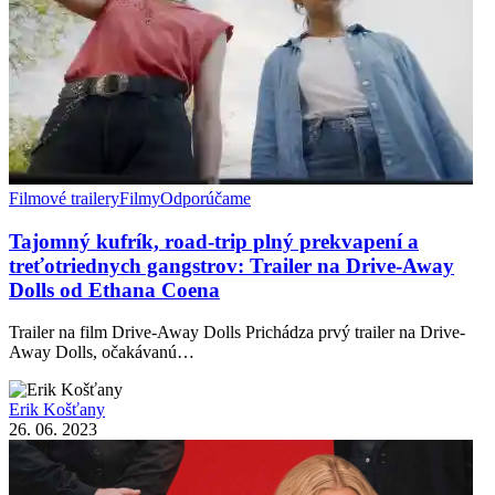
Filmové trailery
Filmy
Odporúčame
Tajomný kufrík, road-trip plný prekvapení a
treťotriednych gangstrov: Trailer na Drive-Away
Dolls od Ethana Coena
Trailer na film Drive-Away Dolls Prichádza prvý trailer na Drive-
Away Dolls, očakávanú…
Erik Košťany
26. 06. 2023