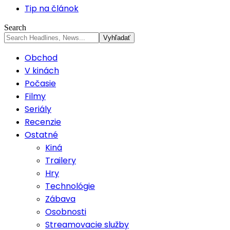
Tip na článok
Search
Obchod
V kinách
Počasie
Filmy
Seriály
Recenzie
Ostatné
Kiná
Trailery
Hry
Technológie
Zábava
Osobnosti
Streamovacie služby