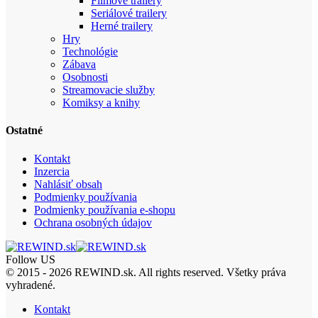
Filmové trailery
Seriálové trailery
Herné trailery
Hry
Technológie
Zábava
Osobnosti
Streamovacie služby
Komiksy a knihy
Ostatné
Kontakt
Inzercia
Nahlásiť obsah
Podmienky používania
Podmienky používania e-shopu
Ochrana osobných údajov
Follow US
© 2015 - 2026 REWIND.sk. All rights reserved. Všetky práva
vyhradené.
Kontakt