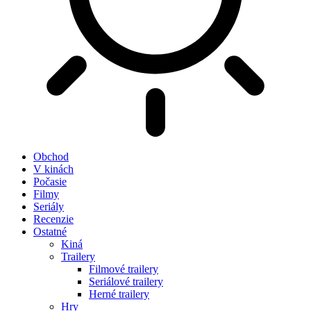
Obchod
V kinách
Počasie
Filmy
Seriály
Recenzie
Ostatné
Kiná
Trailery
Filmové trailery
Seriálové trailery
Herné trailery
Hry