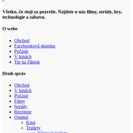
//
Všetko, čo stojí za pozretie. Nájdete u nás filmy, seriály, hry,
technológie a zábavu.
O webe
Obchod
Facebooková skupina
Počasie
V kinách
Tip na článok
Druh správ
Obchod
V kinách
Počasie
Filmy
Seriály
Recenzie
Ostatné
Kiná
Trailery