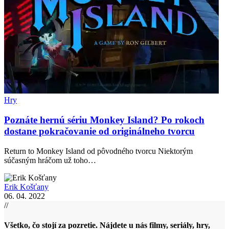
Hry
Poznáte hernú sériu Monkey Island? Po rokoch
dostane pokračovanie od originálneho tvorcu
Return to Monkey Island od pôvodného tvorcu Niektorým
súčasným hráčom už toho…
Erik Košťany
06. 04. 2022
//
Všetko, čo stojí za pozretie. Nájdete u nás filmy, seriály, hry,