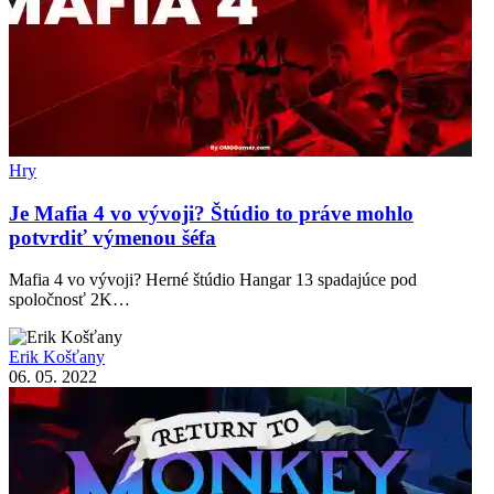
Hry
Je Mafia 4 vo vývoji? Štúdio to práve mohlo
potvrdiť výmenou šéfa
Mafia 4 vo vývoji? Herné štúdio Hangar 13 spadajúce pod
spoločnosť 2K…
Erik Košťany
06. 05. 2022