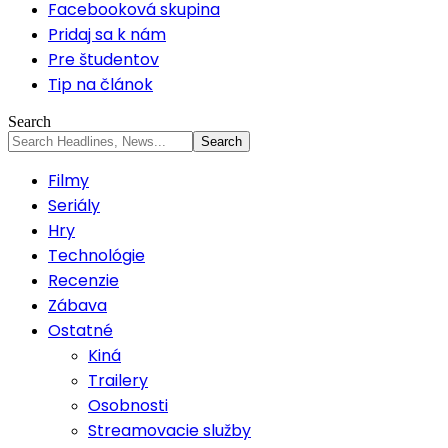
Facebooková skupina
Pridaj sa k nám
Pre študentov
Tip na článok
Search
Filmy
Seriály
Hry
Technológie
Recenzie
Zábava
Ostatné
Kiná
Trailery
Osobnosti
Streamovacie služby