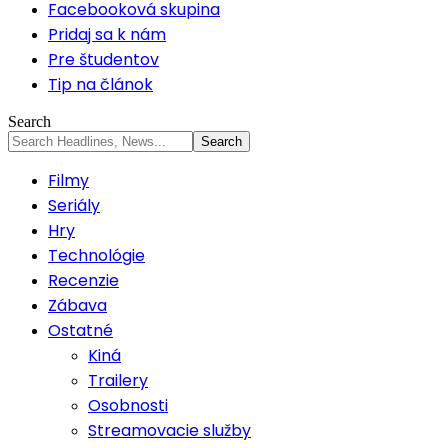
Facebooková skupina
Pridaj sa k nám
Pre študentov
Tip na článok
Search
Filmy
Seriály
Hry
Technológie
Recenzie
Zábava
Ostatné
Kiná
Trailery
Osobnosti
Streamovacie služby