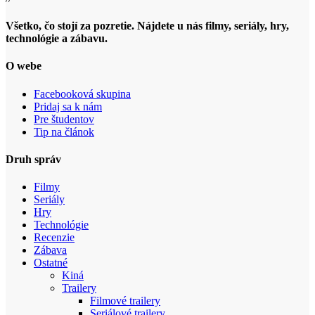
Všetko, čo stojí za pozretie. Nájdete u nás filmy, seriály, hry,
technológie a zábavu.
O webe
Facebooková skupina
Pridaj sa k nám
Pre študentov
Tip na článok
Druh správ
Filmy
Seriály
Hry
Technológie
Recenzie
Zábava
Ostatné
Kiná
Trailery
Filmové trailery
Seriálové trailery