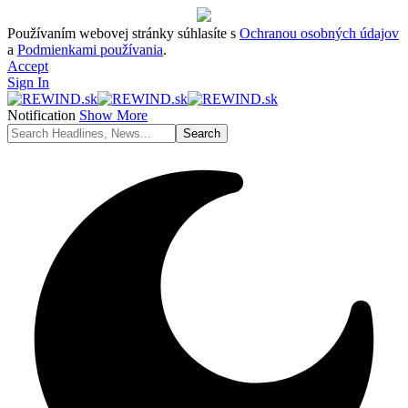
Používaním webovej stránky súhlasíte s
Ochranou osobných údajov
a
Podmienkami používania
.
Accept
Sign In
Notification
Show More