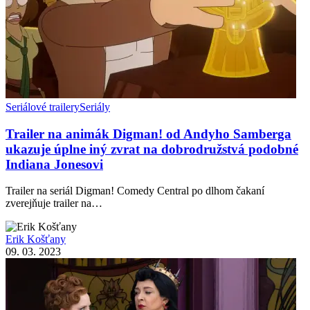
Seriálové trailery
Seriály
Trailer na animák Digman! od Andyho Samberga
ukazuje úplne iný zvrat na dobrodružstvá podobné
Indiana Jonesovi
Trailer na seriál Digman! Comedy Central po dlhom čakaní
zverejňuje trailer na…
Erik Košťany
09. 03. 2023