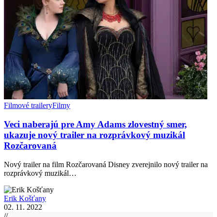
Filmové trailery
Filmy
Veci naberajú pre Amy Adams zlovestný smer,
ukazuje nový trailer na rozprávkový muzikál
Rozčarovaná
Nový trailer na film Rozčarovaná Disney zverejnilo nový trailer na
rozprávkový muzikál…
Erik Košťany
02. 11. 2022
//