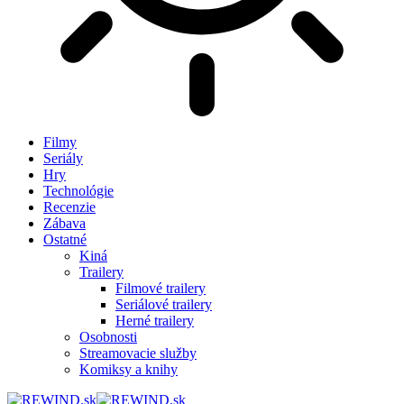
Filmy
Seriály
Hry
Technológie
Recenzie
Zábava
Ostatné
Kiná
Trailery
Filmové trailery
Seriálové trailery
Herné trailery
Osobnosti
Streamovacie služby
Komiksy a knihy