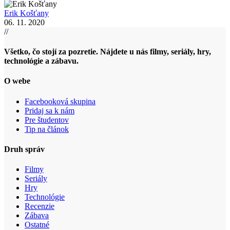
Erik Košťany
06. 11. 2020
//
Všetko, čo stojí za pozretie. Nájdete u nás filmy, seriály, hry,
technológie a zábavu.
O webe
Facebooková skupina
Pridaj sa k nám
Pre študentov
Tip na článok
Druh správ
Filmy
Seriály
Hry
Technológie
Recenzie
Zábava
Ostatné