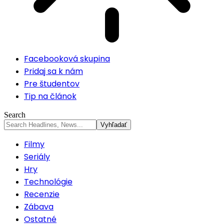
Facebooková skupina
Pridaj sa k nám
Pre študentov
Tip na článok
Search
Filmy
Seriály
Hry
Technológie
Recenzie
Zábava
Ostatné