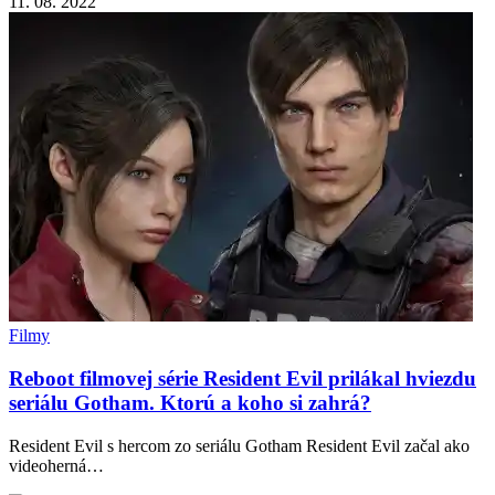
11. 08. 2022
Filmy
Reboot filmovej série Resident Evil prilákal hviezdu
seriálu Gotham. Ktorú a koho si zahrá?
Resident Evil s hercom zo seriálu Gotham Resident Evil začal ako
videoherná…