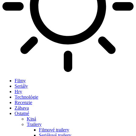
Filmy
Seriály
Hry
Technológie
Recenzie
Zábava
Ostatné
Kiná
Trailery
Filmové trailery
Seriálové trailery