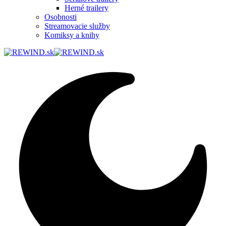
Herné trailery
Osobnosti
Streamovacie služby
Komiksy a knihy