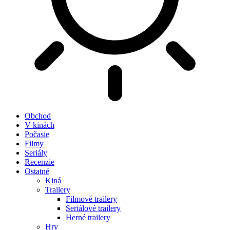
Obchod
V kinách
Počasie
Filmy
Seriály
Recenzie
Ostatné
Kiná
Trailery
Filmové trailery
Seriálové trailery
Herné trailery
Hry