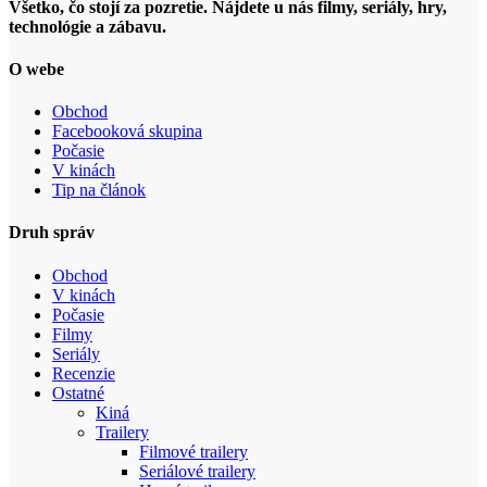
Všetko, čo stojí za pozretie. Nájdete u nás filmy, seriály, hry,
technológie a zábavu.
O webe
Obchod
Facebooková skupina
Počasie
V kinách
Tip na článok
Druh správ
Obchod
V kinách
Počasie
Filmy
Seriály
Recenzie
Ostatné
Kiná
Trailery
Filmové trailery
Seriálové trailery