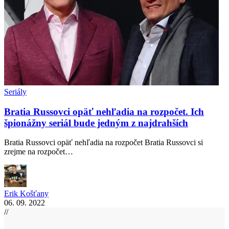
Seriály
Bratia Russovci opäť nehľadia na rozpočet. Ich
špionážny seriál bude jedným z najdrahších
Bratia Russovci opäť nehľadia na rozpočet Bratia Russovci si
zrejme na rozpočet…
Erik Košťany
06. 09. 2022
//