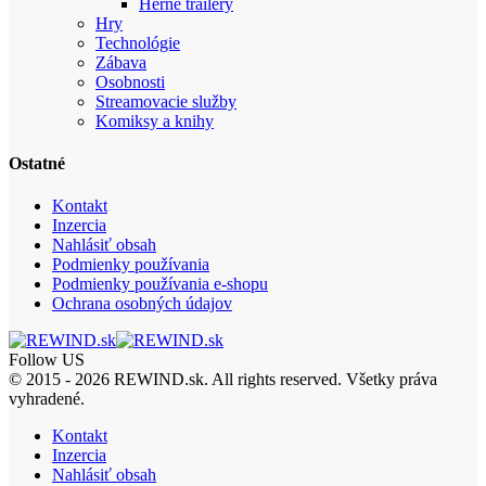
Herné trailery
Hry
Technológie
Zábava
Osobnosti
Streamovacie služby
Komiksy a knihy
Ostatné
Kontakt
Inzercia
Nahlásiť obsah
Podmienky používania
Podmienky používania e-shopu
Ochrana osobných údajov
Follow US
© 2015 - 2026 REWIND.sk. All rights reserved. Všetky práva
vyhradené.
Kontakt
Inzercia
Nahlásiť obsah