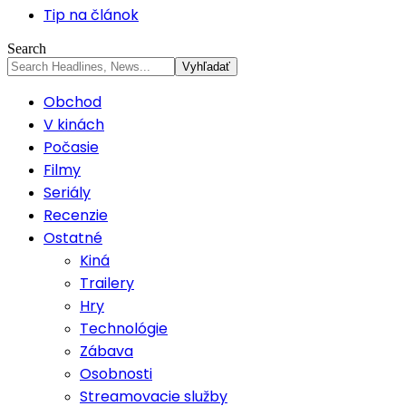
Tip na článok
Search
Obchod
V kinách
Počasie
Filmy
Seriály
Recenzie
Ostatné
Kiná
Trailery
Hry
Technológie
Zábava
Osobnosti
Streamovacie služby