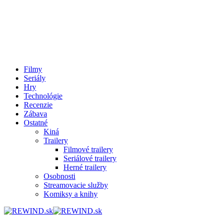
Filmy
Seriály
Hry
Technológie
Recenzie
Zábava
Ostatné
Kiná
Trailery
Filmové trailery
Seriálové trailery
Herné trailery
Osobnosti
Streamovacie služby
Komiksy a knihy