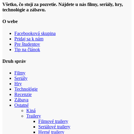
Všetko, čo stojí za pozretie. Nájdete u nás filmy, seriály, hry,
technológie a zábavu.
O webe
Facebooková skupina
Pridaj sa k nám
Pre študentov
Tip na článok
Druh správ
Filmy
Seriály
Hry
Technológie
Recenzie
Zábava
Ostatné
Kiná
Trailery
Filmové trailery
Seriálové trailery
Herné trailery