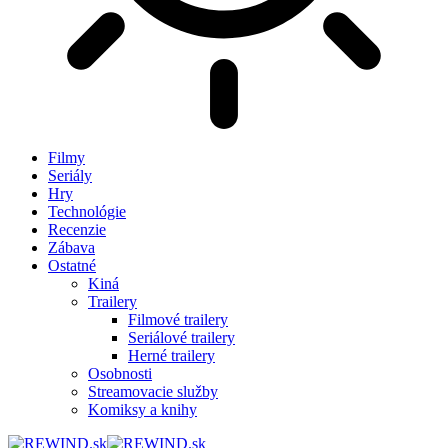
Filmy
Seriály
Hry
Technológie
Recenzie
Zábava
Ostatné
Kiná
Trailery
Filmové trailery
Seriálové trailery
Herné trailery
Osobnosti
Streamovacie služby
Komiksy a knihy