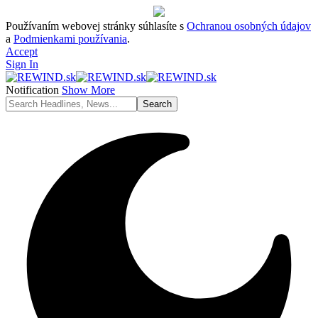
Používaním webovej stránky súhlasíte s
Ochranou osobných údajov
a
Podmienkami používania
.
Accept
Sign In
Notification
Show More