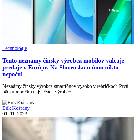
Technológie
Tento neznámy čínsky výrobca mobilov valcuje
predaje v Európe. Na Slovensku o ňom nikto
nepočul
Neznámy čínsky výrobca smartfónov vysoko v rebríčkoch Prvú
päťku rebríčku najväčších výrobcov…
Erik Košťany
01. 11. 2023