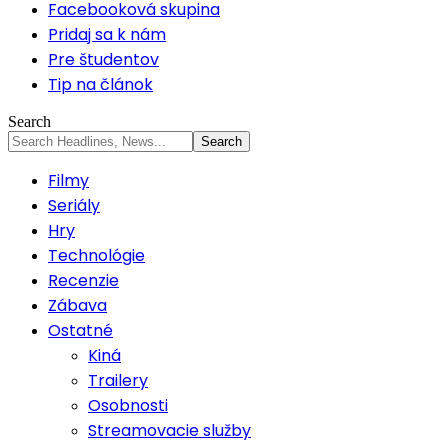
Facebooková skupina
Pridaj sa k nám
Pre študentov
Tip na článok
Search
Filmy
Seriály
Hry
Technológie
Recenzie
Zábava
Ostatné
Kiná
Trailery
Osobnosti
Streamovacie služby