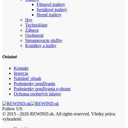
Filmové trailery
Seriálové trailery
Herné trailery
Hry
Technológie
Zábava
Osobnosti
Streamovacie služby
Komiksy a knihy
Ostatné
Kontakt
Inzercia
Nahlásiť obsah
Podmienky používania
Podmienky používania e-shopu
Ochrana osobných údajov
Follow US
© 2015 - 2026 REWIND.sk. All rights reserved. Všetky práva
vyhradené.