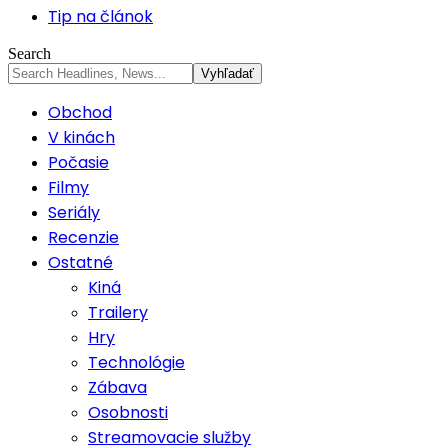
Tip na článok
Search
Obchod
V kinách
Počasie
Filmy
Seriály
Recenzie
Ostatné
Kiná
Trailery
Hry
Technológie
Zábava
Osobnosti
Streamovacie služby