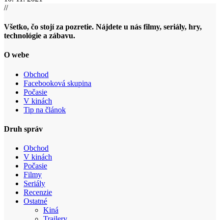
//
Všetko, čo stojí za pozretie. Nájdete u nás filmy, seriály, hry,
technológie a zábavu.
O webe
Obchod
Facebooková skupina
Počasie
V kinách
Tip na článok
Druh správ
Obchod
V kinách
Počasie
Filmy
Seriály
Recenzie
Ostatné
Kiná
Trailery