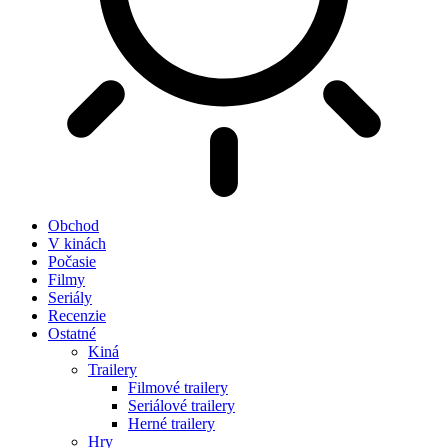
Obchod
V kinách
Počasie
Filmy
Seriály
Recenzie
Ostatné
Kiná
Trailery
Filmové trailery
Seriálové trailery
Herné trailery
Hry